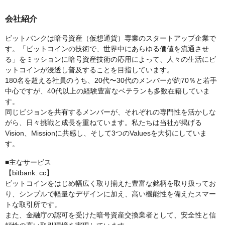
会社紹介
ビットバンクは暗号資産（仮想通貨）専業のスタートアップ企業で
す。「ビットコインの技術で、世界中にあらゆる価値を流通させ
る」をミッションに暗号資産技術の応用によって、人々の生活にビ
ットコインが浸透し普及することを目指しています。
180名を超える社員のうち、20代〜30代のメンバーが約70％と若手
中心ですが、40代以上の経験豊富なベテランも多数在籍していま
す。
同じビジョンを共有するメンバーが、それぞれの専門性を活かしな
がら、日々挑戦と成長を重ねています。私たちは当社が掲げる
Vision、Missionに共感し、そして3つのValuesを大切にしていま
す。
■主なサービス
【bitbank. cc】
ビットコインをはじめ幅広く取り揃えた豊富な銘柄を取り扱ってお
り、シンプルで軽量なデザインに加え、高い機能性を備えたスマー
トな取引所です。
また、金融庁の認可を受けた暗号資産交換業者として、安全性と信