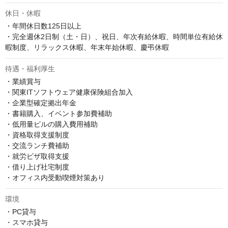
休日・休暇
・年間休日数125日以上

・完全週休2日制（土・日）、祝日、年次有給休暇、時間単位有給休
暇制度、リラックス休暇、年末年始休暇、慶弔休暇
待遇・福利厚生
・業績賞与

・関東ITソフトウェア健康保険組合加入

・企業型確定拠出年金

・書籍購入、イベント参加費補助

・低用量ピルの購入費用補助

・資格取得支援制度

・交流ランチ費補助

・就労ビザ取得支援

・借り上げ社宅制度

・オフィス内受動喫煙対策あり
環境
・PC貸与

・スマホ貸与
