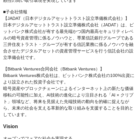
頼性の高い取引環境を実現しています
■子会社情報
【JADAT（日本デジタルアセットトラスト設立準備株式会社）】
日本デジタルアセットトラスト設立準備株式会社（JADAT）は、ビ
ットバンク株式会社が有する最先端かつ国内最高セキュリティレベ
ルの暗号資産管理に係るノウハウと、専業信託銀行グループである
三井住友トラスト・グループが有する信託業務に係るノウハウを融
合させたデジタルアセットの資産管理サービスを行う信託会社の設
立準備会社です。
【Bitbank Ventures合同会社（Bitbank Ventures）】
Bitbank Ventures株式会社は、ビットバンク株式会社の100%出資に
より設立された投資子会社です。
暗号資産やブロックチェーンによるインターネット上の新たな価値
移転の可能性に加え、AI技術の進化により注目される「AI × クリプ
ト」領域など、将来を見据えた先端技術の動向を的確に捉えなが
ら、未来の社会を支える革新的な取り組みを支援することを目的と
しています。
Vision
オープンでフェアな社会を実現する