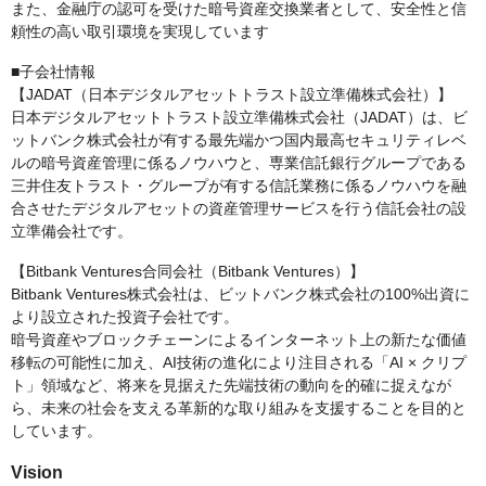
また、金融庁の認可を受けた暗号資産交換業者として、安全性と信
頼性の高い取引環境を実現しています
■子会社情報
【JADAT（日本デジタルアセットトラスト設立準備株式会社）】
日本デジタルアセットトラスト設立準備株式会社（JADAT）は、ビ
ットバンク株式会社が有する最先端かつ国内最高セキュリティレベ
ルの暗号資産管理に係るノウハウと、専業信託銀行グループである
三井住友トラスト・グループが有する信託業務に係るノウハウを融
合させたデジタルアセットの資産管理サービスを行う信託会社の設
立準備会社です。
【Bitbank Ventures合同会社（Bitbank Ventures）】
Bitbank Ventures株式会社は、ビットバンク株式会社の100%出資に
より設立された投資子会社です。
暗号資産やブロックチェーンによるインターネット上の新たな価値
移転の可能性に加え、AI技術の進化により注目される「AI × クリプ
ト」領域など、将来を見据えた先端技術の動向を的確に捉えなが
ら、未来の社会を支える革新的な取り組みを支援することを目的と
しています。
Vision