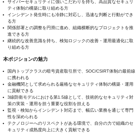
サイバーセキュリティに強いこだわりを持ち、高品質なセキュリ
ティ体制の構築に取り組める方
インシデント発生時にも冷静に対応し、迅速な判断と行動ができ
る方
関係部署との調整を円滑に進め、組織横断的なプロジェクトを推
進できる方
継続的な改善意識を持ち、検知ロジックの改善・運用最適化に取
り組める方
本ポジションの魅力
国内トップクラスの暗号資産取引所で、SOC/CSIRT体制の最前線
に携われる
金融機関として求められる厳格なセキュリティ体制の構築・運用
に貢献できる
3線防衛モデルにおける第1.5線として、技術的なセキュリティ対
策の実装・運用を担う重要な役割を担える
監視・検知からインシデント対応まで、幅広い業務を通じて専門
性を深められる
テクノロジーへのリスペクトがある環境で、自分の力で組織のセ
キュリティ成熟度向上に大きく貢献できる