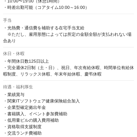
・10:00〜19:00（休憩1時間）

・時差出勤可能（コアタイム10:00～16:00）
手当
・光熱費・通信費を補助する在宅手当支給

　※ただし、雇用形態によっては所定の金額全額が支払われない場
合あり
休日・休暇
・年間休日数125日以上

・完全週休2日制（土・日）、祝日、年次有給休暇、時間単位有給休
暇制度、リラックス休暇、年末年始休暇、慶弔休暇
待遇・福利厚生
・業績賞与

・関東ITソフトウェア健康保険組合加入

・企業型確定拠出年金

・書籍購入、イベント参加費補助

・低用量ピルの購入費用補助

・資格取得支援制度

・交流ランチ費補助
