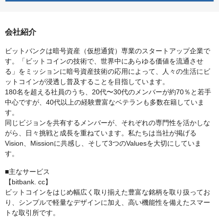
会社紹介
ビットバンクは暗号資産（仮想通貨）専業のスタートアップ企業で
す。「ビットコインの技術で、世界中にあらゆる価値を流通させ
る」をミッションに暗号資産技術の応用によって、人々の生活にビ
ットコインが浸透し普及することを目指しています。
180名を超える社員のうち、20代〜30代のメンバーが約70％と若手
中心ですが、40代以上の経験豊富なベテランも多数在籍していま
す。
同じビジョンを共有するメンバーが、それぞれの専門性を活かしな
がら、日々挑戦と成長を重ねています。私たちは当社が掲げる
Vision、Missionに共感し、そして3つのValuesを大切にしていま
す。
■主なサービス
【bitbank. cc】
ビットコインをはじめ幅広く取り揃えた豊富な銘柄を取り扱ってお
り、シンプルで軽量なデザインに加え、高い機能性を備えたスマー
トな取引所です。