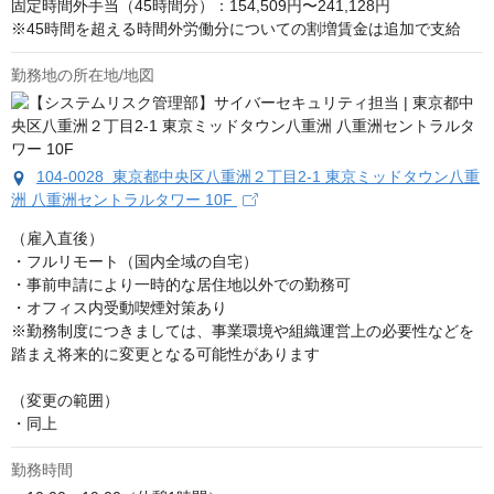
固定時間外手当（45時間分）：154,509円〜241,128円

※45時間を超える時間外労働分についての割増賃金は追加で支給
勤務地の所在地/地図
104-0028 東京都中央区八重洲２丁目2-1 東京ミッドタウン八重
洲 八重洲セントラルタワー 10F
（雇入直後）

・フルリモート（国内全域の自宅）

・事前申請により一時的な居住地以外での勤務可

・オフィス内受動喫煙対策あり

※勤務制度につきましては、事業環境や組織運営上の必要性などを
踏まえ将来的に変更となる可能性があります

（変更の範囲）

・同上
勤務時間