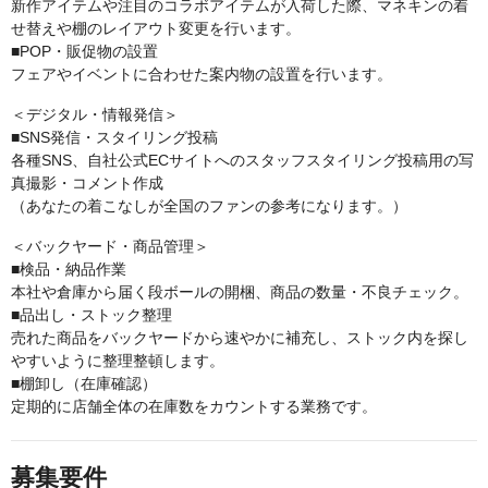
新作アイテムや注目のコラボアイテムが入荷した際、マネキンの着
せ替えや棚のレイアウト変更を行います。
■POP・販促物の設置
フェアやイベントに合わせた案内物の設置を行います。
＜デジタル・情報発信＞
■SNS発信・スタイリング投稿
各種SNS、自社公式ECサイトへのスタッフスタイリング投稿用の写
真撮影・コメント作成
（あなたの着こなしが全国のファンの参考になります。）
＜バックヤード・商品管理＞
■検品・納品作業
本社や倉庫から届く段ボールの開梱、商品の数量・不良チェック。
■品出し・ストック整理
売れた商品をバックヤードから速やかに補充し、ストック内を探し
やすいように整理整頓します。
■棚卸し（在庫確認）
定期的に店舗全体の在庫数をカウントする業務です。
募集要件