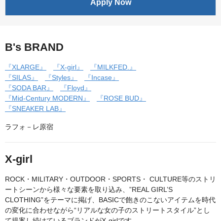
Apply Now
B's BRAND
『XLARGE』
『X-girl』
『MILKFED.』
『SILAS』
『Styles』
『Incase』
『SODA BAR』
『Floyd』
『Mid-Century MODERN』
『ROSE BUD』
『SNEAKER LAB』
ラフォ－レ原宿
X-girl
ROCK・MILITARY・OUTDOOR・SPORTS・ CULTURE等のストリ
ートシーンから様々な要素を取り込み、”REAL GIRL’S
CLOTHING”をテーマに掲げ、BASICで飽きのこないアイテムを時代
の変化に合わせながら“リアルな女の子のストリートスタイル”とし
て提案し続けているブランドがX-girlです。