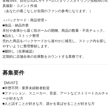
各種SNS、自社公式ECサイトへのスタッフスタイリング投稿用の写
真撮影・コメント作成
（あなたの着こなしが全国のファンの参考になります。）
＜バックヤード・商品管理＞
■検品・納品作業
本社や倉庫から届く段ボールの開梱、商品の数量・不良チェック。
■品出し・ストック整理
売れた商品をバックヤードから速やかに補充し、ストック内を探し
やすいように整理整頓します。
■棚卸し（在庫確認）
定期的に店舗全体の在庫数をカウントする業務です。
募集要件
【MUST】
■学歴不問・業界未経験者歓迎
■ファッション、スニーカー、音楽、アートなどストリートカルチャ
ーが好きな方
■人と話すことが好きな方、誰かを喜ばせることが好きな方