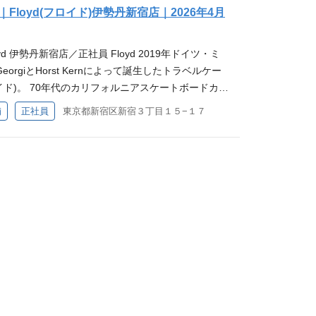
店としてビーズインターナショナルが2024年より
loyd(フロイド)伊勢丹新宿店｜2026年4月
 2026年4月OPENの新店舗にて、新規オープン店
任せします。 具体的には ・接客 ・ブランドイメ
oyd 伊勢丹新宿店／正社員 Floyd 2019年ドイツ・ミ
店内ディスプレイ（VMD） ・売上管理（売上利益予
eorgiとHorst Kernによって誕生したトラベルケー
・実行） ・店舗運営（シフト作成、スタッフ育成な
ロイド)。 70年代のカリフォルニアスケートボードカル
ジメント（人事評価など） 募集要件 【MUST】 ・
伝えながら、個性と革新性を体現しています。ユニ
舗
正社員
東京都新宿区新宿３丁目１５−１７
の接客販売経験3年以上 ・受動的ではなく、能動的
、ファッション感度の高いビジネスパーソンや世界
、服飾雑貨、サービス業界での店長経験2年以上 ・
を魅了し、急速にファンを拡大しています。 日本で
る方 【WANT】 ・スーツケース販売のご経験があ
としてビーズインターナショナルが2024年より取
ーブランドでご経験がある方 ・教育、育成経験がある
2026年4月OPENの新店舗にて、オープニングスタ
きます。 店内業務全般をお願いいたします。 具体的
接客販売 ・店舗ティスプレイの作成 ・店頭での商
・商品の陳列、荷捌き など店舗運営に関わる業務全
T】 ・接客経験が２年以上ある方 ・受動的ではなく、
ANT】 ・アパレル・服飾雑貨の接客経験が1年以上
客、商品管理等の役割別担当でリーダー等の経験がある
売のご経験がある方 ・百貨店勤務のご経験がある方