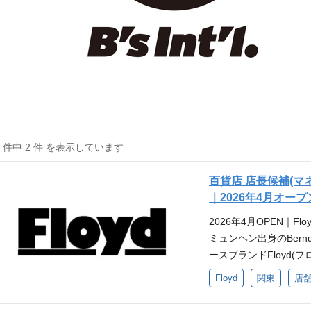
2 件中 2 件 を表示しています
百貨店 店長候補(マネ
｜2026年4月オープ
2026年4月OPEN｜Fl
ミュンヘン出身のBernd 
ースブランドFloyd(
ルチャーの精神を現代
Floyd
関東
店
ニークで特徴的な外観
界中を飛び回る旅行者