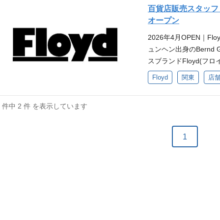
では唯一の正規販売代理
百貨店販売スタッフ｜F
取扱いを開始。 仕事内容
オープン
舗の立ち上げ・運営をお
2026年4月OPEN｜Fl
ージや季節感を考えた
ュンヘン出身のBernd G
算管理、販売戦略立案
スブランドFloyd(フ
ど） ・スタッフのマネ
チャーの精神を現代に
Floyd
関東
店
アパレル、服飾雑貨等
ークで特徴的な外観は
に動ける方 ・アパレル
中を飛び回る旅行者ら
百貨店勤務のご経験があ
2 件中 2 件 を表示しています
は唯一の正規販売代理店
る方 ・ラグジュアリ
扱いを開始。 業務内容 
方
ッフとして勤務いただ
1
には・・・ ・店頭での
品管理 ・店内の清掃 
般 募集要件 【MUS
能動的に動ける方 【W
ある方 ・VMD、接
方 ・スーツケース販