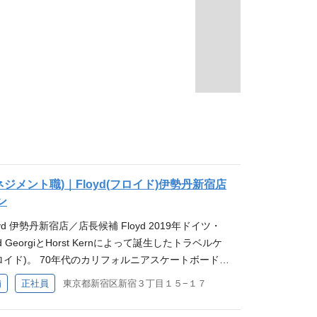
ジメント職)｜Floyd(フロイド)伊勢丹新宿店
ン
oyd 伊勢丹新宿店／店長候補 Floyd 2019年ドイツ・
GeorgiとHorst Kernによって誕生したトラベルケ
フロイド)。 70年代のカリフォルニアスケートボードカ
に伝えながら、個性と革新性を体現しています。ユ
舗
正社員
東京都新宿区新宿３丁目１５−１７
は、ファッション感度の高いビジネスパーソンや世
らを魅了し、急速にファンを拡大しています。 日本