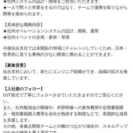
★社内システムの設計・開発をご担当いただきます。
★一人で黙々と作業をするのではなく、チームで連携を取りながら
開発を進められます。
【具体的な職務内容】
★社内オペレーションシステムの設計、開発、運用
★社内イベントの企画・参加・登壇
今後仙台支社では未開拓の領域にチャレンジしていくため、日本・
世界的に見ても事例の少ない開発に携わることができます。
【募集背景】
仙台支社において、新たにエンジニア組織ができ、組織の拡大を推
進しています。
【入社後のフォロー】
OJT形式で丁寧にフォローさせていただきますのでご安心くださ
い。
また、社内勉強会の開催や、外部研修への参加費用や定期書籍購
入・個別書籍購入費用を会社が負担する制度などで、長期的な成長
も支援します。
その他、各拠点開発チームとの横のつながり強化や、スキルアップ
のための施策も導入予定です。