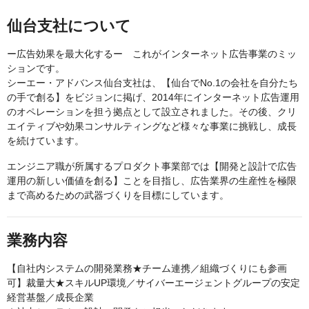
仙台支社について
ー広告効果を最大化するー これがインターネット広告事業のミッ
ションです。
シーエー・アドバンス仙台支社は、【仙台でNo.1の会社を自分たち
の手で創る】をビジョンに掲げ、2014年にインターネット広告運用
のオペレーションを担う拠点として設立されました。その後、クリ
エイティブや効果コンサルティングなど様々な事業に挑戦し、成長
を続けています。
エンジニア職が所属するプロダクト事業部では【開発と設計で広告
運用の​新しい価値を創る】ことを目指し、広告業界の生産性を極限
まで高めるための武器づくりを目標にしています。
業務内容
【自社内システムの開発業務★チーム連携／組織づくりにも参画
可】裁量大★スキルUP環境／サイバーエージェントグループの安定
経営基盤／成長企業