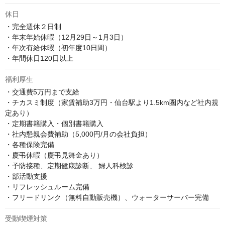
休日
・完全週休２日制

・年末年始休暇（12月29日～1月3日）

・年次有給休暇（初年度10日間）

・年間休日120日以上
福利厚生
・交通費5万円まで支給

・チカスミ制度（家賃補助3万円・仙台駅より1.5km圏内など社内規
定あり）

・定期書籍購入・個別書籍購入

・社内懇親会費補助（5,000円/月の会社負担）

・各種保険完備

・慶弔休暇（慶弔見舞金あり）

・予防接種、定期健康診断、 婦人科検診

・部活動支援

・リフレッシュルーム完備

・フリードリンク（無料自動販売機）、ウォーターサーバー完備
受動喫煙対策