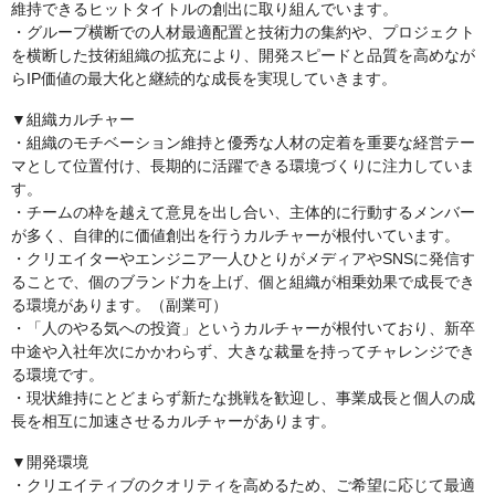
維持できるヒットタイトルの創出に取り組んでいます。
・グループ横断での人材最適配置と技術力の集約や、プロジェクト
を横断した技術組織の拡充により、開発スピードと品質を高めなが
らIP価値の最大化と継続的な成長を実現していきます。
▼組織カルチャー
・組織のモチベーション維持と優秀な人材の定着を重要な経営テー
マとして位置付け、長期的に活躍できる環境づくりに注力していま
す。
・チームの枠を越えて意見を出し合い、主体的に行動するメンバー
が多く、自律的に価値創出を行うカルチャーが根付いています。
・クリエイターやエンジニア一人ひとりがメディアやSNSに発信す
ることで、個のブランド力を上げ、個と組織が相乗効果で成長でき
る環境があります。（副業可）
・「人のやる気への投資」というカルチャーが根付いており、新卒
中途や入社年次にかかわらず、大きな裁量を持ってチャレンジでき
る環境です。
・現状維持にとどまらず新たな挑戦を歓迎し、事業成長と個人の成
長を相互に加速させるカルチャーがあります。
▼開発環境
・クリエイティブのクオリティを高めるため、ご希望に応じて最適