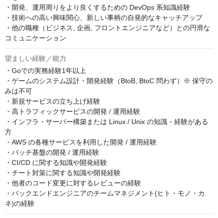
・開発、運用周りをより良くするための DevOps 系知識経験

・技術への高い興味関心、新しい事柄の自発的なキャッチアップ

・他の職種（ビジネス, 企画, フロントエンジニアなど）との円滑な
コミュニケーション
望ましい経験／能力
・Goでの実務経験1年以上

・ゲームのシステム設計・開発経験（BtoB, BtoC 問わず）※ 保守の
みは不可

・新規サービスの立ち上げ経験

・高トラフィックサービスの開発 / 運用経験

・インフラ・サーバー構築または Linux / Unix の知識・経験がある
方

・AWS の各種サービスを利用した開発 / 運用経験

・バッチ基盤の開発 / 運用経験

・CI/CD に関する知識や開発経験

・チート対策に関する知識や開発経験

・他者のコード変更に対するレビューの経験

・バックエンドエンジニアのチームマネジメント(ヒト・モノ・カ
ネ)の経験