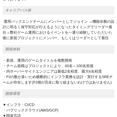
キャリアパス例
運用バックエンドチームにメンバーとしてジョイン →機能全般の設
計に明るく保守対応が行えるようになったタイミングでリーダー着
任→弊社ゲーム運用におけるイベントを一通り経験していただいた
後に新規プロジェクトにメンバー、もしくはリーダーとして着任
開発体制
・新規、運用のゲームタイトルを複数開発
・チーム規模はプロジェクトにより、40名～100名前後
・内サーバーサイドエンジニアは最低2名程度、最大6名程度
・PJの数が多いため横断的にインフラ業務を設計・実行するSREチ
ームが存在します(PJ側が完全に取り組まないわけではありません)
開発環境
▼インフラ・CI/CD
・パブリッククラウド(AWS/GCP)
▼開発言語