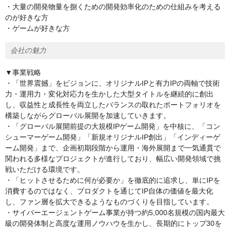
・大量の開発物量を捌くための開発効率化のための仕組みを考える
のが好きな方
・ゲームが好きな方
会社の魅力
▼事業戦略
・「世界震撼」をビジョンに、オリジナルIPと有力IPの両軸で技術
力・運用力・変化対応力を生かした大型タイトルを継続的に創出
し、収益性と成長性を両立したバランスの取れたポートフォリオを
構築しながらグローバル展開を加速していきます。
・「グローバル展開前提の大規模IPゲーム開発」を中核に、「コン
シューマーゲーム開発」「新規オリジナルIP創出」「インディーゲ
ーム開発」まで、企画初期段階から運用・海外展開まで一気通貫で
関われる多様なプロジェクトが進行しており、幅広い開発領域で挑
戦いただける環境です。
・「ヒットさせるために何が必要か」を徹底的に追求し、単にIPを
消費するのではなく、プロダクトを通じてIP自体の価値を最大化
し、ファン層を拡大できるようなものづくりを目指しています。
・サイバーエージェントゲーム事業が持つ約5,000名規模の国内最大
級の開発体制と高度な運用ノウハウを生かし、長期的にトップ30を