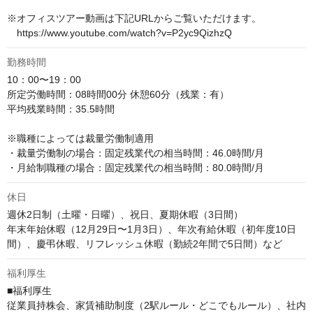
※オフィスツアー動画は下記URLからご覧いただけます。

　https://www.youtube.com/watch?v=P2yc9QizhzQ
勤務時間
10：00〜19：00

所定労働時間：08時間00分 休憩60分（残業：有）

平均残業時間：35.5時間

※職種によっては裁量労働制適用

・裁量労働制の場合：固定残業代の相当時間：46.0時間/月

・月給制職種の場合：固定残業代の相当時間：80.0時間/月
休日
週休2日制（土曜・日曜）、祝日、夏期休暇（3日間）

年末年始休暇（12月29日〜1月3日）、年次有給休暇（初年度10日
間）、慶弔休暇、リフレッシュ休暇（勤続2年間で5日間）など
福利厚生
■福利厚生

従業員持株会、家賃補助制度（2駅ルール・どこでもルール）、社内