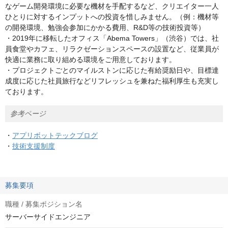
なゲーム開発環境に必要な機材を手配するなど、クリエイター一人
ひとりに対するインプットへの投資を惜しみません。（例：機材等
の開発環境、勉強会参加にかかる費用、R&D等の技術投資等）
・2019年に移転したオフィス「Abema Towers」（渋谷）では、社
員食堂やカフェ、リラクゼーションスペースの設置など、従業員が
快適に業務に取り組める環境をご用意しております。
・プロジェクトごとのマイルストンに応じた有給奨励日や、目標達
成度に応じた社員旅行などリフレッシュを兼ねた福利厚生も充実し
ております。
参考ページ
・
アプリボットテックブログ
・
技術支援制度
募集要項
職種 / 募集ポジション名
サーバーサイドエンジニア