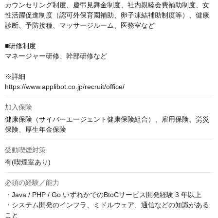
カウンセリング制度、慶弔見舞金制度、社内親睦会費補助制度、女
性活躍促進制度（認可外保育園補助、卵子凍結補助制度等）、健康
診断、予防接種、マッサージルーム、医務室など

■研修制度

マネージャー研修、幹部研修など

※詳細

https://www.applibot.co.jp/recruit/office/
加入保険
健康保険（サイバーエージェント健康保険組合）、雇用保険、労災
保険、厚生年金保険
受動喫煙対策
有(喫煙室あり)
必須の経験／能力
・Java / PHP / Go いずれかでのBtoCサービス開発経験 3 年以上

・システム開発のインフラ、ミドルウェア、通信などの知識がある
こと
