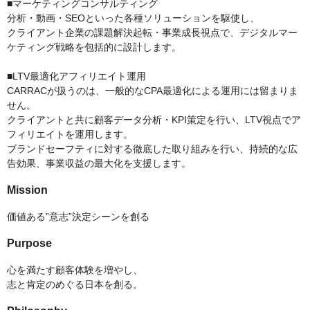
■マーケティングコンサルティング
分析・動画・SEOといった各種ソリューションを駆使し、
クライアント企業の課題解決起転・事業成長視点で、デジタルマー
ケティング戦略を包括的に設計します。
■LTV最適化アフィリエイト運用
CARRACが扱うのは、一般的なCPA最適化による運用には留まりま
せん。
クライアントと共に顧客データ分析・KPI策定を行い、LTV視点でア
フィリエイトを運用します。
ブランドセーフティに対する徹底した取り組みを行い、持続的な広
告効果、事業収益の最大化を支援します。
Mission
価値ある”意志”決定シーンを創る
Purpose
心を満たす顧客体験を増やし、
​志と肯定のめぐる日本を創る。​