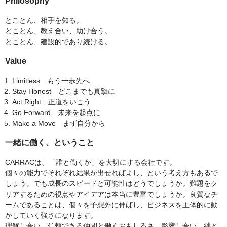
Philosophy
とことん、相手を知る。
とことん、教え合い、助け合う。
とことん、建設的であり続ける。
Value
Limitless もう一歩先へ
Stay Honest どこまでも真摯に
Act Right 正道をいこう
Go Forward 未来を起点に
Make a Move まず自分から
一緒に働く、ということ
CARRACは、「誰と働くか」を大切にする会社です。
個々の能力でそれぞれ結果が出せればよし、という考え方もあるで
しょう。でも成長のスピードと可能性はどうでしょうか。難題をク
リアするための視点やアイデアは本当に豊富でしょうか。良質なチ
ームであることは、個々を予想外に伸ばし、ビジネスを主体的に動
かしていく強さになります。
理解し合い、信頼できる仲間と働くおもしろさ。影響し合い、絆と