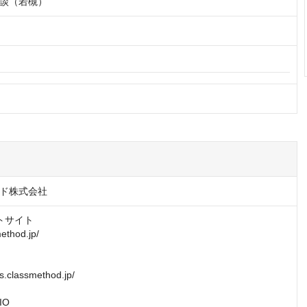
談（若槻）
ド株式会社
トサイト

ethod.jp/

s.classmethod.jp/

IO
