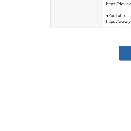
https://dev.cl
●YouTube

https://www.