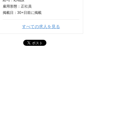
給与：
応相談
雇用形態：正社員
掲載日：
30+日
前に掲載
すべての求人を見る