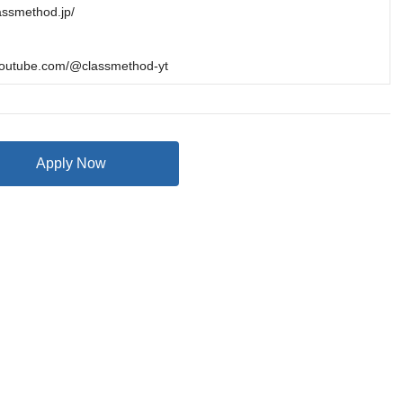
assmethod.jp/

youtube.com/@classmethod-yt
Apply Now