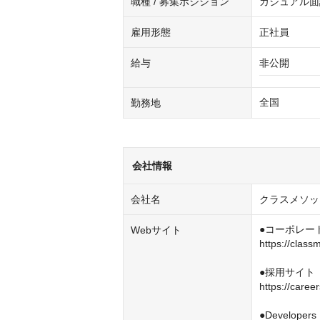
職種 / 募集ポジション
カジュアル面
雇用形態
正社員
給与
非公開
全国
勤務地
会社情報
会社名
クラスメソッ
●コーポレー
Webサイト
https://classm
●採用サイト

https://career
●Developers 