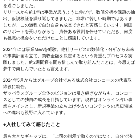
を過ごしました。
リリースから約1年は事業が思うように伸びず、数値分析や課題の抽
出、仮説検証を繰り返してきました。非常に苦しい時期ではありま
したが、この過程で自分自身も成長できたと実感しています。周囲
のサポートを受けながらも、責任ある役割を任せていただき、何度
も挑戦の機会をいただけたことに感謝しています。
2024年には事業M&Aを経験。他社サービスの数値化・分析から未来
の事業計画を立て、買収金額を決定するという貴重なプロセスを実
践しました。約2週間寝る間も惜しんで取り組んだことは、今思えば
夢中で楽しんでいたとも言えます。
2024年5月からはグループ会社である株式会社コンコースの代表取
締役に就任。
ザッパラスグループ全体のビジョンは引き継ぎながらも、コンコー
スとしての独自の成長を目指しています。現在はオンライン占い事
業をメインとし、新規事業の立ち上げや占いコンテンツの周辺領域
への進出も視野に入れています。
●入社してみて感じたこと
最も大きなギャップは、「上司の指示で動くのではなく、自分で決