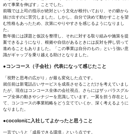
めて事業を伸ばす」ことでした。
前職では上司の指示が絶対という文化が根付いており、その癖から
抜け出すのに苦労しました。しかし、自分で決めて動かすことを望
む性格もあったため、次第にやりやすさを感じるようになりまし
た。
数年後には課題と仮説を整理し、それに対する取り組みや施策を提
案できるようになり、根拠や自信があるときには反対を押し切って
進めることもありました。「この事業は自分のもの」という強い意
識がギャップを乗り越える助けとなりました。
●コンコース（子会社）代表になって感じたこと
「視野と思考の広がり」が最も変化した点です。
就任前は新電話占いサービスを成長させることだけを考えていまし
たが、現在はコンコース全体の会社視点、さらにはザッパラスグル
ープ全体の動きやシナジーを意識しています。一翼を担う存在とし
て、コンコースの事業戦略をどう立てていくか、深く考えるように
なりました。
●cocoloniに入社してよかったと思うこと
一言でいうと「成長できる環境」という点です。