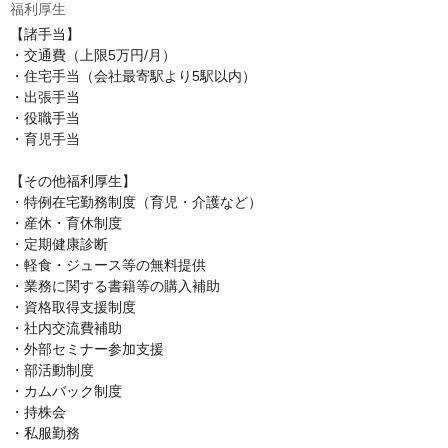
福利厚生
【諸手当】

・交通費（上限5万円/月）

・住宅手当（会社最寄駅より5駅以内）

・出張手当

・役職手当

・育児手当

【その他福利厚生】

・特例在宅勤務制度（育児・介護など）

・産休・育休制度

・定期健康診断

・軽食・ジュース等の無料提供

・業務に関する書籍等の購入補助

・資格取得支援制度

・社内交流費補助

・外部セミナー参加支援

・部活動制度

・カムバック制度

・持株会

・私服勤務