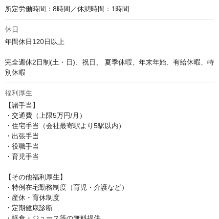
所定労働時間：8時間／休憩時間：1時間
休日
年間休日120日以上

完全週休2日制(土・日)、祝日、 夏季休暇、年末年始、有給休暇、特
別休暇
福利厚生
【諸手当】

・交通費（上限5万円/月）

・住宅手当（会社最寄駅より5駅以内）

・出張手当

・役職手当

・育児手当

【その他福利厚生】

・特例在宅勤務制度（育児・介護など）

・産休・育休制度

・定期健康診断

・軽食・ジュース等の無料提供
