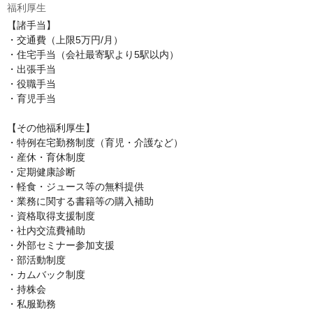
福利厚生
【諸手当】

・交通費（上限5万円/月）

・住宅手当（会社最寄駅より5駅以内）

・出張手当

・役職手当

・育児手当

【その他福利厚生】

・特例在宅勤務制度（育児・介護など）

・産休・育休制度

・定期健康診断

・軽食・ジュース等の無料提供

・業務に関する書籍等の購入補助

・資格取得支援制度

・社内交流費補助

・外部セミナー参加支援

・部活動制度

・カムバック制度

・持株会

・私服勤務