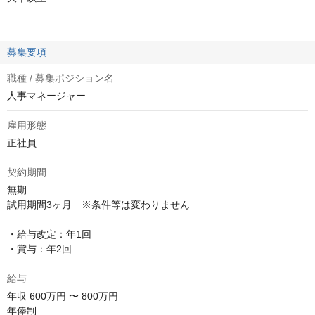
募集要項
職種 / 募集ポジション名
人事マネージャー
雇用形態
正社員
契約期間
無期

試用期間3ヶ月　※条件等は変わりません

・給与改定：年1回

・賞与：年2回
給与
年収
600万円 〜 800万円
年俸制
