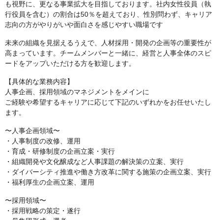
も視野に、更なる事業拡大を目指しております。社内女性役員（執
行役員を含む）の割合は50％を超えており、性別問わず、キャリア
志向の方がやりがいや面白さを感じやすい職場です
未来の組織を見据えるうえで、人材採用・開発の企画等の重要性が
高まっています。チームメンバーと一緒に、経営と人事全体のスピ
ードをアップいただける方を歓迎します。
【具体的な業務内容】
人事企画、採用領域のマネジメントをメインに
ご経験や希望するキャリアに応じて下記のいずれかをお任せいたし
ます。
〜人事企画領域〜
・人事制度の改修、運用
・育成・研修制度の企画立案・実行
・組織開発や文化醸成など人事課題の解決策の立案、実行
・ダイバーシティ推進や働き方改革に関する施策の企画立案、実行
・福利厚生の企画立案、運用
〜採用領域〜
・採用戦略の策定・遂行