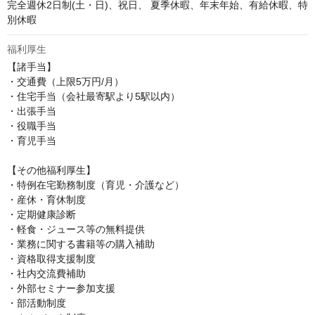
完全週休2日制(土・日)、祝日、 夏季休暇、年末年始、有給休暇、特
別休暇
福利厚生
【諸手当】

・交通費（上限5万円/月）

・住宅手当（会社最寄駅より5駅以内）

・出張手当

・役職手当

・育児手当

【その他福利厚生】

・特例在宅勤務制度（育児・介護など）

・産休・育休制度

・定期健康診断

・軽食・ジュース等の無料提供

・業務に関する書籍等の購入補助

・資格取得支援制度

・社内交流費補助

・外部セミナー参加支援

・部活動制度
