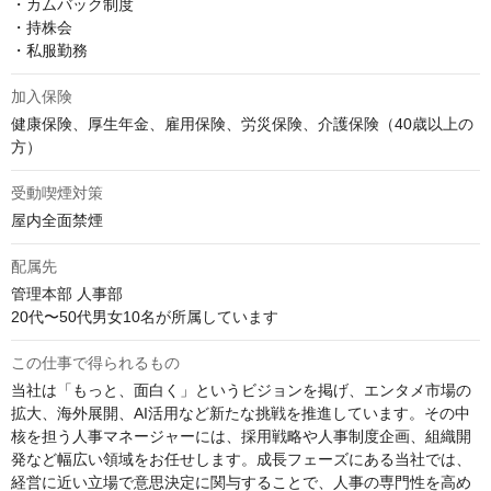
・カムバック制度

・持株会

・私服勤務
加入保険
健康保険、厚生年金、雇用保険、労災保険、介護保険（40歳以上の
方）
受動喫煙対策
屋内全面禁煙
配属先
管理本部 人事部

20代〜50代男女10名が所属しています
この仕事で得られるもの
当社は「もっと、面白く」というビジョンを掲げ、エンタメ市場の
拡大、海外展開、AI活用など新たな挑戦を推進しています。その中
核を担う人事マネージャーには、採用戦略や人事制度企画、組織開
発など幅広い領域をお任せします。成長フェーズにある当社では、
経営に近い立場で意思決定に関与することで、人事の専門性を高め