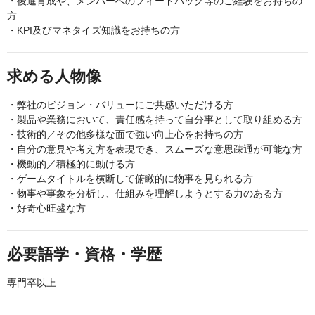
・後進育成や、メンバーへのフィードバック等のご経験をお持ちの
方
・KPI及びマネタイズ知識をお持ちの方
求める人物像
・弊社のビジョン・バリューにご共感いただける方
・製品や業務において、責任感を持って自分事として取り組める方
・技術的／その他多様な面で強い向上心をお持ちの方
・自分の意見や考え方を表現でき、スムーズな意思疎通が可能な方
・機動的／積極的に動ける方
・ゲームタイトルを横断して俯瞰的に物事を見られる方
・物事や事象を分析し、仕組みを理解しようとする力のある方
・好奇心旺盛な方
必要語学・資格・学歴
専門卒以上