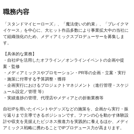
職務内容
「スタンドマイヒーローズ」、「魔法使いの約束」、「ブレイクマ
イケース」を中心に、大ヒット作品多数により事業拡大中の当社に
て組織強化のため、メディアミックスプロデューサーを募集しま
す。
【具体的な業務】
・自社IPを活用したオフライン／オンラインイベントの企画や提
案・監修
・メディアミックスやプロモーション・PR等の企画・立案・実行
・施策に付帯する予算調整・獲得
・企画実行におけるプロジェクトマネジメント（進行管理・スケジ
ュール設定／管理 等）
・実績進捗の管理、代理店やメディアとの折衝業務等
自社IPを用いたイベントやグッズなどの施策を、企画から実行・振
り返りまで主導できるポジションです。ファンの心を動かす体験設
計や収支を見据えたビジネス推進力を実践的に養えるほか、メディ
アミックス戦略に携わることでIPプロデュース力が高まります。