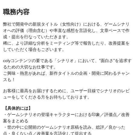
職務内容
弊社で開発中の新規タイトル（女性向け）における、ゲームシナリ
オへの評価（理由含む）や率直な感想を言語化し、文章ベースで作
成・提出を行なっていただきます。
稀に、より詳細な分析をミーティング等で報告したり、改善提案を
していただく場合もございます。
colyコンテンツの要である「シナリオ」において、"面白さ"を追求す
るための大切なお仕事です。
ご興味・熱意があれば、新作タイトルの企画・開発に関わるチャン
スも！
お客様に最高をお届けするために、ユーザー目線でシナリオのレビ
ューをしてくださる方をお待ちしております。
【具体的には】
・ゲームシナリオの登場キャラクターにおける印象／評価点／改善
案をまとめる
・世の中に公開前のゲームシナリオ原稿を読み、総評／良かった
点・良くない点／改善案を言語化して提出する