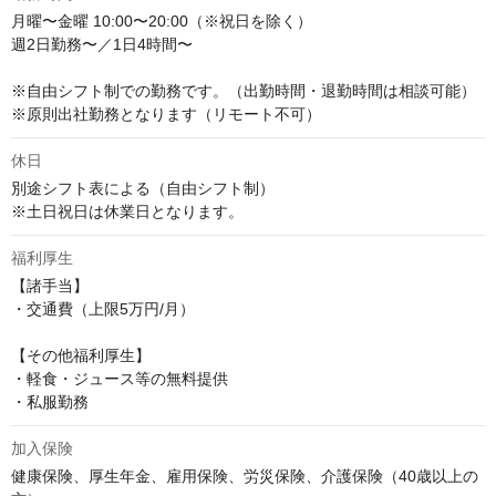
月曜〜金曜 10:00〜20:00（※祝日を除く）

週2日勤務〜／1日4時間〜

※自由シフト制での勤務です。（出勤時間・退勤時間は相談可能）

※原則出社勤務となります（リモート不可）
休日
別途シフト表による（自由シフト制）

※土日祝日は休業日となります。
福利厚生
【諸手当】

・交通費（上限5万円/月）

【その他福利厚生】

・軽食・ジュース等の無料提供

・私服勤務
加入保険
健康保険、厚生年金、雇用保険、労災保険、介護保険（40歳以上の