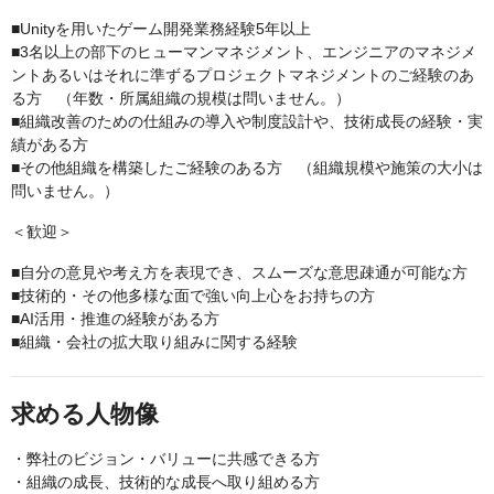
■Unityを用いたゲーム開発業務経験5年以上
■3名以上の部下のヒューマンマネジメント、エンジニアのマネジメ
ントあるいはそれに準ずるプロジェクトマネジメントのご経験のあ
る方 （年数・所属組織の規模は問いません。）
■組織改善のための仕組みの導入や制度設計や、技術成長の経験・実
績がある方
■その他組織を構築したご経験のある方 （組織規模や施策の大小は
問いません。）
＜歓迎＞
■自分の意見や考え方を表現でき、スムーズな意思疎通が可能な方
■技術的・その他多様な面で強い向上心をお持ちの方
■AI活用・推進の経験がある方
■組織・会社の拡大取り組みに関する経験
求める人物像
・弊社のビジョン・バリューに共感できる方
・組織の成長、技術的な成長へ取り組める方