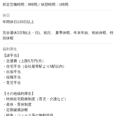
所定労働時間：8時間／休憩時間：1時間
休日
年間休日120日以上

完全週休2日制(土・日)、祝日、 夏季休暇、年末年始、有給休暇、特
別休暇
福利厚生
【諸手当】

・交通費（上限5万円/月）

・住宅手当（会社最寄駅より5駅以内）

・出張手当

・役職手当

・育児手当

【その他福利厚生】

・特例在宅勤務制度（育児・介護など）

・産休・育休制度

・定期健康診断

・軽食・ジュース等の無料提供
