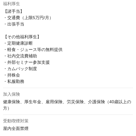
福利厚生
【諸手当】

・交通費（上限5万円/月）

・出張手当

【その他福利厚生】

・定期健康診断

・軽食・ジュース等の無料提供

・社内交流費補助

・外部セミナー参加支援

・カムバック制度

・持株会

・私服勤務
加入保険
健康保険、厚生年金、雇用保険、労災保険、介護保険（40歳以上の
方）
受動喫煙対策
屋内全面禁煙