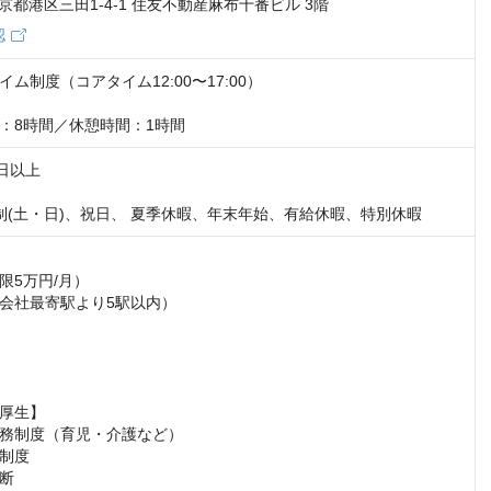
3 東京都港区三田1-4-1 住友不動産麻布十番ビル 3階
認
ム制度（コアタイム12:00〜17:00）

：8時間／休憩時間：1時間
日以上

制(土・日)、祝日、 夏季休暇、年末年始、有給休暇、特別休暇
5万円/月）

会社最寄駅より5駅以内）

厚生】

務制度（育児・介護など）

制度

断
