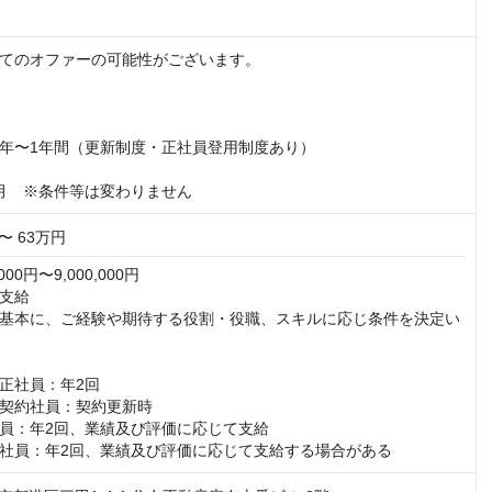
てのオファーの可能性がございます。

年〜1年間（更新制度・正社員登用制度あり）

月　※条件等は変わりません
〜 63万円
00円〜9,000,000円

支給

基本に、ご経験や期待する役割・役職、スキルに応じ条件を決定い
正社員：年2回

契約社員：契約更新時

員：年2回、業績及び評価に応じて支給

社員：年2回、業績及び評価に応じて支給する場合がある