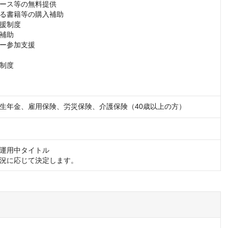
ース等の無料提供

る書籍等の購入補助

援制度

補助

ー参加支援

制度

生年金、雇用保険、労災保険、介護保険（40歳以上の方）
運用中タイトル

況に応じて決定します。