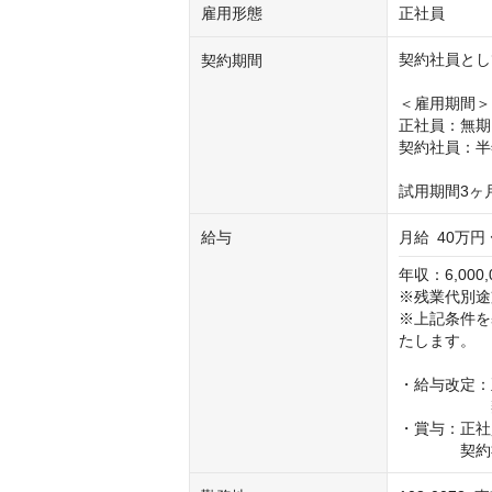
雇用形態
正社員
契約社員とし
契約期間
＜雇用期間＞

正社員：無期

契約社員：半
試用期間3ヶ
給与
月給
40万円 
年収：6,000,0
※残業代別途
※上記条件を
たします。

・給与改定：
　　　　　　
・賞与：正社
　　　　契約