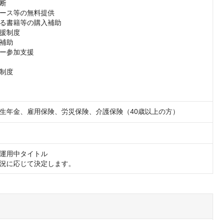
断

ース等の無料提供

る書籍等の購入補助

援制度

補助

ー参加支援

制度

生年金、雇用保険、労災保険、介護保険（40歳以上の方）
運用中タイトル

況に応じて決定します。