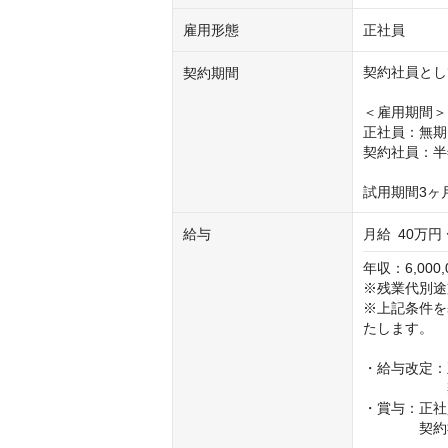
雇用形態
正社員
契約社員とし
契約期間
＜雇用期間＞

正社員：無期

契約社員：半
試用期間3ヶ
給与
月給
40万円 
年収：6,000,0
※残業代別途
※上記条件を
たします。

・給与改定：
　　　　　　
・賞与：正社
　　　　契約