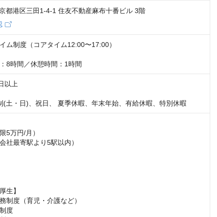
3 東京都港区三田1-4-1 住友不動産麻布十番ビル 3階
認
ム制度（コアタイム12:00〜17:00）

：8時間／休憩時間：1時間
日以上

制(土・日)、祝日、 夏季休暇、年末年始、有給休暇、特別休暇
5万円/月）

会社最寄駅より5駅以内）

厚生】

務制度（育児・介護など）

制度
