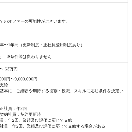
てのオファーの可能性がございます。

年〜1年間（更新制度・正社員登用制度あり）

月　※条件等は変わりません
〜 63万円
00円〜9,000,000円

支給

基本に、ご経験や期待する役割・役職、スキルに応じ条件を決定い
正社員：年2回

契約社員：契約更新時

員：年2回、業績及び評価に応じて支給

社員：年2回、業績及び評価に応じて支給する場合がある