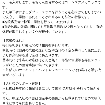
カーも入庫します。もちろん整備するのはコーンズのメカニックで
す。
また第三者によるダブルチェックを行うことを心掛けておりますの
で安心して業務にあたることが出来るのも弊社の特徴です。
■冷暖房完備で快適に業務を行っていただけます。
■有給休暇の取得に関しても平均取得日数12.2日となっており、有給
休暇が取得しやすい文化が根付いています。
【業務の流れ】
毎日朝礼を行い拠点間の情報共有を行います。
朝礼時には自身の業務の進行状況や当日の予定を共有した後に上長
より作業指示を受け業務にあたります。
基本的には来客の対応はほとんど無く、部品の管理等も専任スタッ
フがいるため整備業務に集中できます。
＊外部でのサーキットイベントやショールームではお客様と話す機
会がございます。
【入社後のサポート体制】
入社後は基本的に先輩社員について業務(OJT研修)を行って頂きま
す。
また、中途入社の７割は国産車の整備から転職されているので輸入
車未経験でも問題ありません。