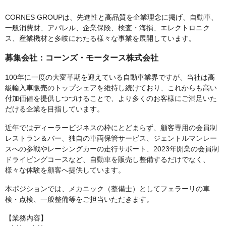
CORNES GROUPは、先進性と高品質を企業理念に掲げ、自動車、
一般消費財、アパレル、企業保険、検査・海損、エレクトロニク
ス、産業機材と多岐にわたる様々な事業を展開しています。
募集会社：コーンズ・モータース株式会社
100年に⼀度の⼤変⾰期を迎えている⾃動⾞業界ですが、当社は⾼
級輸⼊⾞販売のトップシェアを維持し続けており、これからも⾼い
付加価値を提供しつづけることで、より多くのお客様にご満⾜いた
だける企業を⽬指しています。
近年ではディーラービジネスの枠にとどまらず、顧客専用の会員制
レストラン＆バー、独自の車両保管サービス、ジェントルマンレー
スへの参戦やレーシングカーの走行サポート、2023年開業の会員制
ドライビングコースなど、自動車を販売し整備するだけでなく、
様々な体験を顧客へ提供しています。
本ポジションでは、メカニック（整備士）としてフェラーリの車
検・点検、一般整備等をご担当いただきます。
【業務内容】