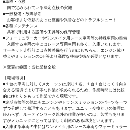
■車検・点検
国で定められている法定点検の実施
■一般整備・故障診断
お客様より依頼のあった整備や異音などのトラブルシュート
■各種メンテナンス
共有で利用する設備や工具等の保守管理
■フォーミュラーカーやワンメイク用レース車両等の特殊車両の整備
入庫する車両の中にはレース専用車両も多く、入庫いたします。
サーキット走行前には点検整備を行うのはもちろん、エンジン載せ
替えやミッションのOH等より高度な整備技術が必要となります。
※変更の範囲：当社業務全般
【職場環境】
■１台の車両に対してメカニックは原則１名。１台１台じっくり向き
合える環境でより丁寧な作業が求められるため、作業時間には比較
的にゆとりをもって作業できる環境です。
■定期点検等の他にもエンジンやトランスミッションのパーツを一つ
ずつ分解して修理することもあります。ユニット交換だけの修理に
終わらず、ルーティンワーク以外の作業が多いのは、苦労もありま
すがメカニックにとっては楽しく刺激のある環境といえます。
■入庫する車両の中にはワンメイク用のレース車両やフォーミュラー