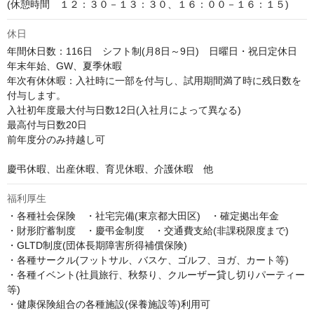
(休憩時間　１２：３０－１３：３０、１６：００－１６：１５)
休日
年間休日数：116日　シフト制(月8日～9日)　日曜日・祝日定休日

年末年始、GW、夏季休暇

年次有休休暇：入社時に一部を付与し、試用期間満了時に残日数を
付与します。

入社初年度最大付与日数12日(入社月によって異なる)

最高付与日数20日

前年度分のみ持越し可

慶弔休暇、出産休暇、育児休暇、介護休暇　他
福利厚生
・各種社会保険　・社宅完備(東京都大田区)　・確定拠出年金

・財形貯蓄制度　・慶弔金制度　・交通費支給(非課税限度まで)

・GLTD制度(団体長期障害所得補償保険)

・各種サークル(フットサル、バスケ、ゴルフ、ヨガ、カート等)

・各種イベント(社員旅行、秋祭り、クルーザー貸し切りパーティー
等)

・健康保険組合の各種施設(保養施設等)利用可