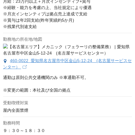
月給：23万円以上＋月次インセンティブ+賞与

※経験・能力を考慮の上、当社規定により優遇

※月次インセンティブは拠点売上達成で支給

※賞与は年2回支給(昨年実績約5か月)

※残業代別途支給
勤務地の所在地/地図
460-0022 愛知県名古屋市中区金山5-12-24 (名古屋サービスセ
ンター）
通勤は原則公共交通機関のみ ※車通勤不可。

※変更の範囲：本社及び全国の拠点
受動喫煙対策
屋内全面禁煙
勤務時間
９：３０～１８：３０
