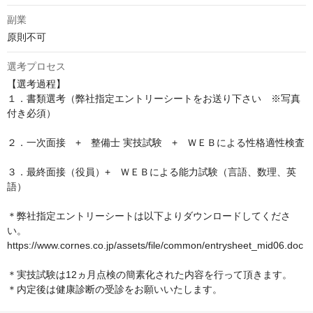
副業
原則不可
選考プロセス
【選考過程】

１．書類選考（弊社指定エントリーシートをお送り下さい　※写真
付き必須）

２．一次面接　+　整備士 実技試験　+　ＷＥＢによる性格適性検査

３．最終面接（役員）+　ＷＥＢによる能力試験（言語、数理、英
語）

＊弊社指定エントリーシートは以下よりダウンロードしてくださ
い。

https://www.cornes.co.jp/assets/file/common/entrysheet_mid06.doc

＊実技試験は12ヵ月点検の簡素化された内容を行って頂きます。

＊内定後は健康診断の受診をお願いいたします。