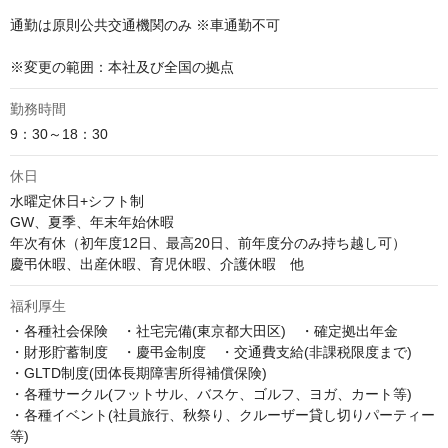
通勤は原則公共交通機関のみ ※車通勤不可

※変更の範囲：本社及び全国の拠点
勤務時間
9：30～18：30
休日
水曜定休日+シフト制

GW、夏季、年末年始休暇

年次有休（初年度12日、最高20日、前年度分のみ持ち越し可）

慶弔休暇、出産休暇、育児休暇、介護休暇　他
福利厚生
・各種社会保険　・社宅完備(東京都大田区)　・確定拠出年金

・財形貯蓄制度　・慶弔金制度　・交通費支給(非課税限度まで)

・GLTD制度(団体長期障害所得補償保険)

・各種サークル(フットサル、バスケ、ゴルフ、ヨガ、カート等)

・各種イベント(社員旅行、秋祭り、クルーザー貸し切りパーティー
等)
