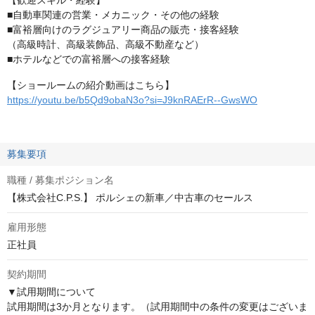
【歓迎スキル・経験】
■自動車関連の営業・メカニック・その他の経験
■富裕層向けのラグジュアリー商品の販売・接客経験
（高級時計、高級装飾品、高級不動産など）
■ホテルなどでの富裕層への接客経験
【ショールームの紹介動画はこちら】
https://youtu.be/b5Qd9obaN3o?si=J9knRAErR--GwsWO
募集要項
職種 / 募集ポジション名
【株式会社C.P.S.】 ポルシェの新車／中古車のセールス
雇用形態
正社員
契約期間
▼試用期間について

試用期間は3か月となります。（試用期間中の条件の変更はございま