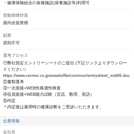
・健康保険組合の各種施設(保養施設等)利用可
受動喫煙対策
屋内全面禁煙
副業
原則不可
選考プロセス
①弊社指定エントリーシートのご提出 (下記リンクよりダウンロー
ドください）

https://www.cornes.co.jp/assets/file/common/entrysheet_mid06.doc

②書類選考

③一次面接+WEB性格適性検査

④役員面接+WEB能力試験（言語、数理、英語）

⑤内定

＊内定後は雇用時の健康診断をご受診いただきます。
企業情報
会社名