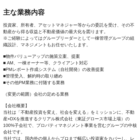
主な業務内容
投資家、所有者、アセットマネジャー等からの委託を受け、その不
動産から得る収益と不動産価値の最大化を図ります。
※ご経験によってはグループリーダーとして一棟管理グループの組
織設計、マネジメントもお任せいたします。
■物件バリューアップの施策立案、提案
■ AM、一棟オーナー等、クライアント対応
■PMレポート作成システム（自社開発）の改善提案
■管理受入、解約時の取り纏め
■その他PM業務に付随する業務
（変更の範囲）会社の定める業務
【会社概要】
当社は「不動産投資を変え、社会を変える」をミッションに、不動
産×DXを推進するクリアル株式会社（東証グロース市場上場）の
100%子会社で、プロパティマネジメント事業を営むグループの中核
会社です。
当社では、国内外の個人からプロまで幅広い投資家をカバーし、レ