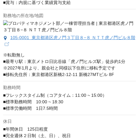
■賞与：内規に基づく業績賞与支給
勤務地の所在地/地図
105-0001 東京都港区虎ノ門３丁目８−８ ＮＴＴ虎ノ門ビル８階
※転勤無し

■最寄り駅：東京メトロ日比谷線「虎ノ門ヒルズ駅」徒歩約1分

※2027年1月より、親会社と同様以下住所に移転予定です

■移転先住所：東京都港区新橋2-12-11 新橋27MTビル 8F
勤務時間
■フレックスタイム制（コアタイム：11:00 ~ 15:00）

■標準勤務時間　10:00 ~ 18:30

■標準労働時間　1日7.5時間
休日
■年間休日　125日程度

■完全週休２日制（土、日）、祝日
