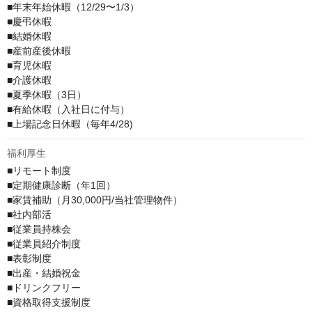
■年末年始休暇（12/29〜1/3）

■慶弔休暇　

■結婚休暇

■産前産後休暇

■育児休暇

■介護休暇

■夏季休暇（3日）

■有給休暇（入社日に付与） 

■上場記念日休暇（毎年4/28)
福利厚生
■リモート制度

■定期健康診断（年1回）

■家賃補助（月30,000円/当社管理物件）

■社内部活

■従業員持株会

■従業員紹介制度

■表彰制度

■出産・結婚祝金

■ドリンクフリー

■資格取得支援制度
