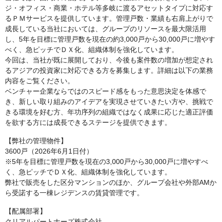
ジ・オフィス・商業・ホテル等多岐に渡るアセットタイプに対応す
るＰＭサービスを提供しています。管理戸数・業績も右肩上がりで
成長している当社においては、グループのリソースを最大限活用
し、5年を目標に管理戸数を現在の約3,000戸から30,000戸に増やす
べく、急ピッチでＤＸ化、組織体制を強化しています。
今回は、当社が既に展開しており、今後も案件数の増加が想定され
るアジアの投資家に対応できる方を募集します。詳細は以下の業務
内容をご覧ください。
ベンチャー企業ならではのスピード感をもった意思決定を体感で
き、新しい取り組みのアイデアを実現させていきたい方や、挑戦で
きる環境を好む方、年功序列の組織ではなく成果に応じた適正評価
を欲する方には成長できるステージを提供できます。
【弊社の管理物件】
3600戸（2026年6月1日付）
※5年を目標に管理戸数を現在の3,000戸から30,000戸に増やすべ
く、急ピッチでＤＸ化、組織体制を強化しています。
弊社で販売をした区分マンションのほか、グループ会社や外部AMか
ら受諾する一棟レジデンスの賃貸管理です。
【配属部署】
クリアルパートナーズ株式会社