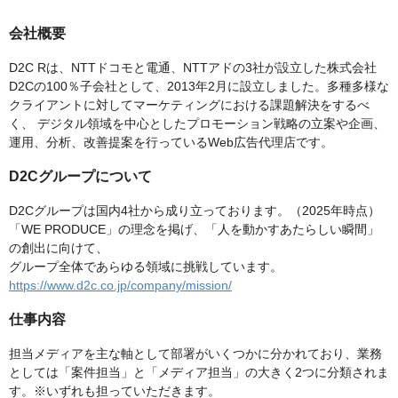
会社概要
D2C Rは、NTTドコモと電通、NTTアドの3社が設立した株式会社
D2Cの100％子会社として、2013年2月に設立しました。多種多様な
クライアントに対してマーケティングにおける課題解決をするべ
く、 デジタル領域を中心としたプロモーション戦略の立案や企画、
運用、分析、改善提案を行っているWeb広告代理店です。
D2Cグループについて
D2Cグループは国内4社から成り立っております。（2025年時点）
「WE PRODUCE」の理念を掲げ、「人を動かすあたらしい瞬間」
の創出に向けて、
グループ全体であらゆる領域に挑戦しています。
https://www.d2c.co.jp/company/mission/
仕事内容
担当メディアを主な軸として部署がいくつかに分かれており、業務
としては「案件担当」と「メディア担当」の大きく2つに分類されま
す。※いずれも担っていただきます。