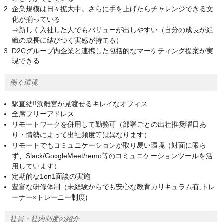
企業規模は日々拡大中。さらに手を上げたらチャレンジできる文
化が揃っている
⇒新しく入社した人でもバリューが出しやすい（自分の成長が組
織の成長に結びつく実感が持てる）
D2Cグループ内企業と連携した包括的なマーケティング提案が実
現できる
働く環境
駅直結!!浜離宮が見渡せるキレイなオフィス
全席フリーアドレス
リモートワークを併用して勤務可（部署ごとの出社推奨曜日あ
り・情勢によって出社頻度等は異なります）
リモートでもコミュニケーションが取り易い環境（対面に限ら
ず、Slack/GoogleMeet/remo等のコミュニケーションツールを活
用しています）
定期的な1on1面談の実施
豊富な研修体制（未経験からでも安心な教育カリキュラム有,トレ
ーナー×トレーニー制度)
社員・社内制度の紹介