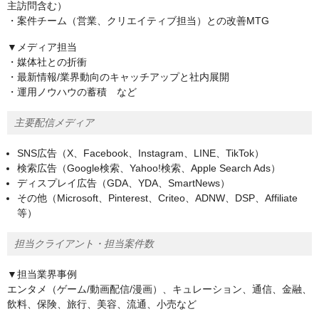
主訪問含む）
・案件チーム（営業、クリエイティブ担当）との改善MTG
▼メディア担当
・媒体社との折衝
・最新情報/業界動向のキャッチアップと社内展開
・運用ノウハウの蓄積 など
主要配信メディア
SNS広告（X、Facebook、Instagram、LINE、TikTok）
検索広告（Google検索、Yahoo!検索、Apple Search Ads）
ディスプレイ広告（GDA、YDA、SmartNews）
その他（Microsoft、Pinterest、Criteo、ADNW、DSP、Affiliate
等）
担当クライアント・担当案件数
▼担当業界事例
エンタメ（ゲーム/動画配信/漫画）、キュレーション、通信、金融、
飲料、保険、旅行、美容、流通、小売など