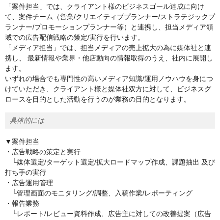
「案件担当」では、クライアント様のビジネスゴール達成に向け
て、案件チーム（営業/クリエイティブプランナー/ストラテジックプ
ランナー/プロモーションプランナー等）と連携し、担当メディア領
域での広告配信戦略の策定/実行を行います。
「メディア担当」では、担当メディアの売上拡大の為に媒体社と連
携し、 最新情報や業界・他店動向の情報取得のうえ、社内に展開し
ます。
いずれの場合でも専門性の高いメディア知識/運用ノウハウを身につ
けていただき、クライアント様と媒体社双方に対して、ビジネスグ
ロースを目的とした活動を行うのが業務の目的となります。
具体的には
▼案件担当
・広告戦略の策定と実行
└媒体選定/ターゲット選定/拡大ロードマップ作成、課題抽出 及び
打ち手の実行
・広告運用管理
└管理画面のモニタリング/調整、入稿作業/レポーティング
・報告業務
└レポート/レビュー資料作成、広告主に対しての改善提案（広告