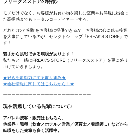
フリークスストアの特徴♪
モノだけでなく、お客様がお買い物を楽しむ空間やお洋服に出会っ
た高揚感までもトータルコーディネートする。
どれだけの”感動”をお客様に提供できるか、お客様の心に残る接客
を大事にしているのが、セレクトショップ『FREAK'S STORE』で
す！
若手から挑戦できる環境があります！
私たちと一緒にFREAK'S STORE（フリークスストア）を更に盛り
上げていきましょう。
★好きを原動力にする取り組み★
★会社情報に関してはこちらから！★
ーーーーーーーーーーーーーーーーーーーーー
現在活躍している先輩について♪
アパレル接客・販売はもちろん、
他業界・職種（飲食／ホテル／営業／保育士／看護師,,,）などから
転職をした先輩も多く活躍中。