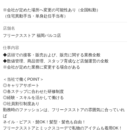
※会社が定めた場所へ変更の可能性あり（全国転勤）

（住宅異動手当・単身赴任手当有）
店舗名
フリークスストア 福岡パルコ店
仕事内容
◆店頭での接客・販売および、販売に関する業務全般

◆数値管理、商品管理、スタッフ育成など店舗運営の全般

※会社が定めた業務に変更する場合がある

＜当社で働くPOINT＞

◎キャリアサポート

◎各ステップに合わせた研修制度

◎経験・スキルを活かして働ける

◎社員割引制度あり

勤務時のファッションは、フリークスストアの雰囲気に合っていれ
ば

ネイル・ピアス・髭OK！髪型・髪色も自由！

フリークスストアとミックスコーデで私物のアイテムも着用OK！
