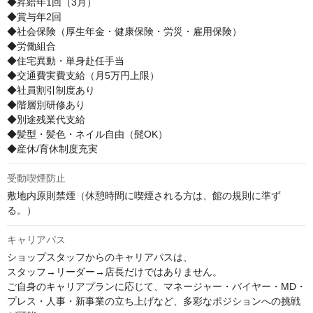
◆昇給年1回（3月）

◆賞与年2回

◆社会保険（厚生年金・健康保険・労災・雇用保険）

◆労働組合

◆住宅異動・単身赴任手当

◆交通費実費支給（月5万円上限）

◆社員割引制度あり

◆階層別研修あり

◆別途残業代支給

◆髪型・髪色・ネイル自由（髭OK）

◆産休/育休制度充実
受動喫煙防止
敷地内原則禁煙（休憩時間に喫煙される方は、館の規則に準ず
る。）
キャリアパス
ショップスタッフからのキャリアパスは、

スタッフ→リーダー→店長だけではありません。

ご自身のキャリアプランに応じて、マネージャー・バイヤー・MD・
プレス・人事・新事業の立ち上げなど、多彩なポジションへの挑戦