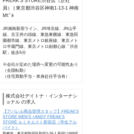
JR湘南新宿ライン、JR埼京線、JR山手
線、京王井の頭線、東急東横線、東急田
園都市線、東京メトロ銀座線、東京メト
ロ半蔵門線、東京メトロ副都心線「渋谷
駅」徒歩5分

※会社が定めた場所へ変更の可能性あり
（全国転勤）

（住宅異動手当・単身赴任手当有）
株式会社デイトナ・インターナシ
ョナル の求人
【アパレル商品管理スタッフ】FREAK'S
STORE MEN'S +ANDY FREAK'S
STORE ルミネエスト新宿店（学生アル
バイト）
勤務地：東京都新宿区新宿3-38-1 新宿LUMINE