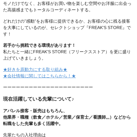
モノだけでなく、お客様がお買い物を楽しむ空間やお洋服に出会っ
た高揚感までもトータルコーディネートする。
どれだけの”感動”をお客様に提供できるか、お客様の心に残る接客
を大事にしているのが、セレクトショップ『FREAK'S STORE』で
す！
若手から挑戦できる環境があります！
私たちと一緒にFREAK'S STORE（フリークスストア）を更に盛り
上げていきましょう。
★好きを原動力にする取り組み★
★会社情報に関してはこちらから！★
ーーーーーーーーーーーーーーーーーーーーー
現在活躍している先輩について♪
アパレル接客・販売はもちろん、
他業界・職種（飲食／ホテル／営業／保育士／看護師,,,）などから
転職をした先輩も多く活躍中。
先輩たちの入社理由は