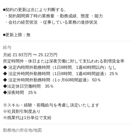
■契約の更新は次により判断する。

 ・契約期間満了時の業務量 ・勤務成績、態度 ・能力

 ・会社の経営状況 ・従事している業務の進捗状況

■更新上限：無
給与
月給
21.83万円 〜 25.12万円
所定時間外・休日または深夜労働に対して支払われる割増賃金率

◆ 法定内時間外勤務時間（1日8時間、1週40時間以内）なし

◆ 法定外時間外勤務時間（1日8時間、1週40時間超過） 25％

◆ 法定外時間外勤務時間（1ヶ月60時間超過） 50％

◆法定休日労働時間　35％

◆深夜時間　25％

※スキル・経験・前職給与を考慮し決定いたします

※社員割引制度あり

※残業代は1分単位で支給
勤務地の所在地/地図