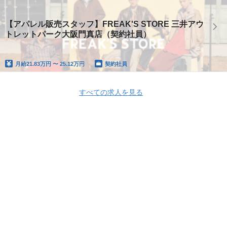
【アパレル販売スタッフ】FREAK'S STORE 三井アウ
トレットパーク大阪門真店（契約社員）
月給
21.83万円 〜 25.12万円
契約社員
すべての求人を見る