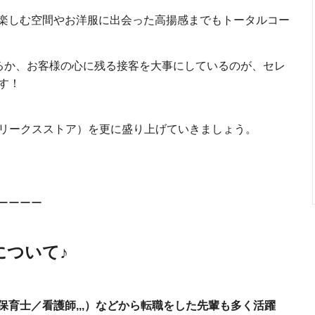
楽しむ空間やお洋服に出会った高揚感までもトータルコー
きるか、お客様の心に残る接客を大事にしているのが、セレ
です！
E（フリークスストア）を更に盛り上げていきましょう。
ーーーー
について♪
育士／看護師,,,）などから転職をした先輩も多く活躍