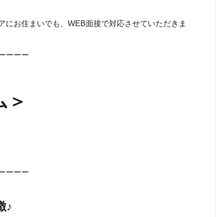
リアにお住まいでも、WEB面接で対応させていただきま
ーーーー
ム＞
ーーーー
徴♪