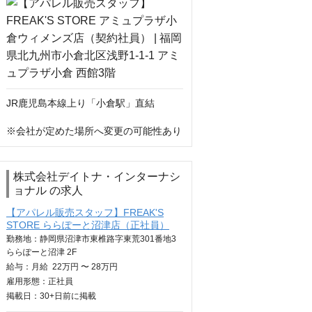
JR鹿児島本線上り「小倉駅」直結

※会社が定めた場所へ変更の可能性あり
株式会社デイトナ・インターナシ
ョナル の求人
【アパレル販売スタッフ】FREAK'S
STORE ららぽーと沼津店（正社員）
勤務地：静岡県沼津市東椎路字東荒301番地3
ららぽーと沼津 2F
給与：
月給
22万円 〜 28万円
雇用形態：正社員
掲載日：
30+日
前に掲載