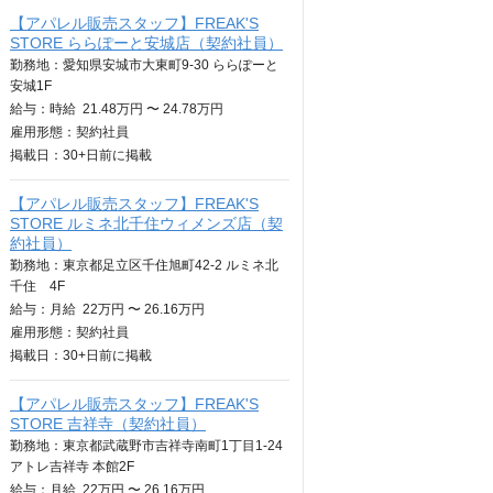
【アパレル販売スタッフ】FREAK'S
STORE ららぽーと安城店（契約社員）
勤務地：愛知県安城市大東町9‐30 ららぽーと
安城1F
給与：
時給
21.48万円 〜 24.78万円
雇用形態：契約社員
掲載日：
30+日
前に掲載
【アパレル販売スタッフ】FREAK'S
STORE ルミネ北千住ウィメンズ店（契
約社員）
勤務地：東京都足立区千住旭町42-2 ルミネ北
千住 4F
給与：
月給
22万円 〜 26.16万円
雇用形態：契約社員
掲載日：
30+日
前に掲載
【アパレル販売スタッフ】FREAK'S
STORE 吉祥寺（契約社員）
勤務地：東京都武蔵野市吉祥寺南町1丁目1-24
アトレ吉祥寺 本館2F
給与：
月給
22万円 〜 26.16万円