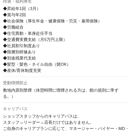
待遇・福利厚生
◆昇給年1回（3月）

◆賞与年2回

◆社会保険（厚生年金・健康保険・労災・雇用保険）

◆労働組合

◆住宅異動・単身赴任手当

◆交通費実費支給（月5万円上限）

◆社員割引制度あり

◆階層別研修あり

◆別途残業代支給

◆髪型・髪色・ネイル自由（髭OK）

◆産休/育休制度充実
受動喫煙防止
敷地内原則禁煙（休憩時間に喫煙される方は、館の規則に準ず
る。）
キャリアパス
ショップスタッフからのキャリアパスは、

スタッフ→リーダー→店長だけではありません。

ご自身のキャリアプランに応じて、マネージャー・バイヤー・MD・