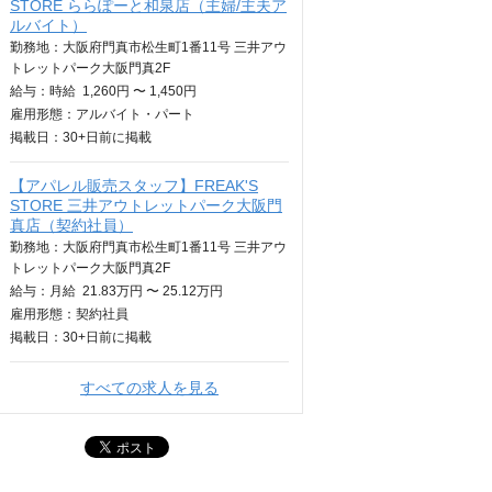
STORE ららぽーと和泉店（主婦/主夫ア
ルバイト）
勤務地：大阪府門真市松生町1番11号 三井アウ
トレットパーク大阪門真2F
給与：
時給
1,260円 〜 1,450円
雇用形態：アルバイト・パート
掲載日：
30+日
前に掲載
【アパレル販売スタッフ】FREAK'S
STORE 三井アウトレットパーク大阪門
真店（契約社員）
勤務地：大阪府門真市松生町1番11号 三井アウ
トレットパーク大阪門真2F
給与：
月給
21.83万円 〜 25.12万円
雇用形態：契約社員
掲載日：
30+日
前に掲載
すべての求人を見る