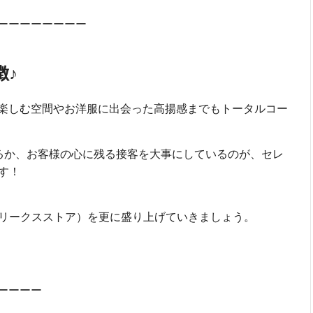
ーーーーーーーー
徴♪
楽しむ空間やお洋服に出会った高揚感までもトータルコー
きるか、お客様の心に残る接客を大事にしているのが、セレ
です！
E（フリークスストア）を更に盛り上げていきましょう。
ーーーー