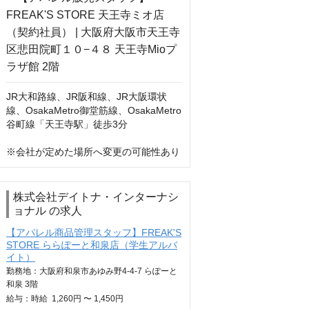
JR大和路線、JR阪和線、JR大阪環状
線、OsakaMetro御堂筋線、OsakaMetro
谷町線「天王寺駅」徒歩3分

※会社が定めた場所へ変更の可能性あり
株式会社デイトナ・インターナシ
ョナル の求人
【アパレル商品管理スタッフ】FREAK'S
STORE ららぽーと和泉店（学生アルバ
イト）
勤務地：大阪府和泉市あゆみ野4-4-7 らぽーと
和泉 3階
給与：
時給
1,260円 〜 1,450円