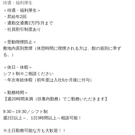
待遇・福利厚生
＜待遇・福利厚生＞

・昇給年2回

・通勤交通費2万円/月まで

・社員割引制度あり

＜受動喫煙防止＞

敷地内原則禁煙（休憩時間に喫煙される方は、館の規則に準ず
る。）

＜休日・休暇＞

シフト制※ご相談ください

・年次有給休暇（初年度は入社6か月後に付与）

＜勤務時間＞

【週20時間未満（扶養内勤務）でご勤務いただきます】

9:30～19:30／シフト制

週2日以上～、1日3時間以上～相談可能！

※土日勤務可能な方も大歓迎！！
