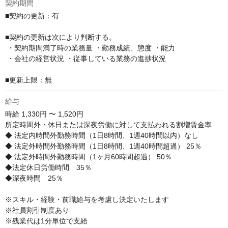
契約期間
■契約の更新：有

■契約の更新は次により判断する。

 ・契約期間満了時の業務量 ・勤務成績、態度 ・能力

 ・会社の経営状況 ・従事している業務の進捗状況

■更新上限：無
給与
時給
1,330円 〜 1,520円
所定時間外・休日または深夜労働に対して支払われる割増賃金率

◆ 法定内時間外勤務時間（1日8時間、1週40時間以内）なし

◆ 法定外時間外勤務時間（1日8時間、1週40時間超過） 25％

◆ 法定外時間外勤務時間（1ヶ月60時間超過） 50％

◆法定休日労働時間　35％

◆深夜時間　25％

※スキル・経験・前職給与を考慮し決定いたします

※社員割引制度あり

※残業代は1分単位で支給