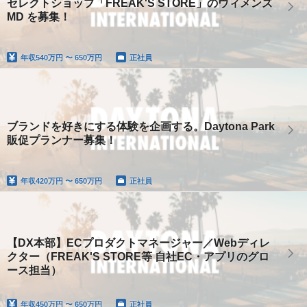
セレクトショップ「FREAK'S STORE」のウィメンズ
MD を募集！
年収
540万円 〜 650万円
正社員
ブランドを好きにする体験を企画する。Daytona Park
販促プランナー募集！
年収
420万円 〜 650万円
正社員
【DX本部】ECプロダクトマネージャー／Webディレ
クター（FREAK'S STORE等 自社EC・アプリのグロ
ース担当）
年収
450万円 〜 650万円
正社員