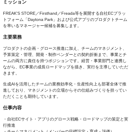
ミッション
FREAK'S STORE／Firsthand／Freada等を展開する自社ECプラッ
トフォーム「Daytona Park」および公式アプリのプロダクトチーム
を率いるマネージャー候補を募集します。
主要業務
プロダクトの企画・グロース推進に加え、チームのマネジメント、
予算策定・管理、開発・制作ベンダーとの契約折衝まで、事業とチ
ームの両方に責任を持つポジションです。経営・事業部門と連携し
ながら、EC事業の成長ロードマップを描き、実行を主導していただ
きます。
生成AIを活用したチームの業務効率化・生産性向上も部署全体で推
進しており、マネジメントの立場からその仕組みづくりを担ってい
ただくことも期待しています。
仕事内容
・自社ECサイト・アプリのグロース戦略・ロードマップの策定と実
行推進
・チームマネジメント（メンバーの目標設定・育成・評価）