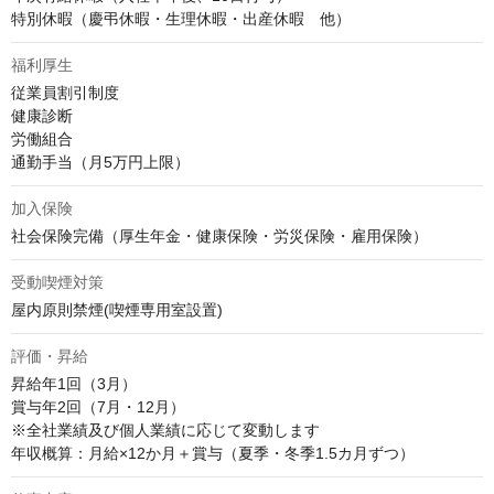
特別休暇（慶弔休暇・生理休暇・出産休暇　他）
福利厚生
従業員割引制度

健康診断

労働組合

通勤手当（月5万円上限）
加入保険
社会保険完備（厚生年金・健康保険・労災保険・雇用保険）
受動喫煙対策
屋内原則禁煙(喫煙専用室設置)
評価・昇給
昇給年1回（3月）

賞与年2回（7月・12月）

※全社業績及び個人業績に応じて変動します

年収概算：月給×12か月＋賞与（夏季・冬季1.5カ月ずつ）