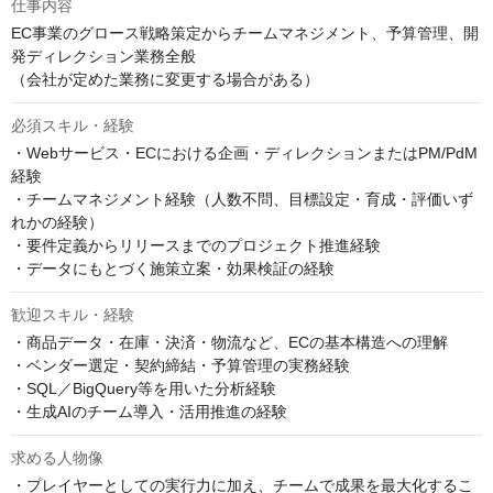
仕事内容
EC事業のグロース戦略策定からチームマネジメント、予算管理、開
発ディレクション業務全般

（会社が定めた業務に変更する場合がある）
必須スキル・経験
・Webサービス・ECにおける企画・ディレクションまたはPM/PdM
経験

・チームマネジメント経験（人数不問、目標設定・育成・評価いず
れかの経験）

・要件定義からリリースまでのプロジェクト推進経験

・データにもとづく施策立案・効果検証の経験
歓迎スキル・経験
・商品データ・在庫・決済・物流など、ECの基本構造への理解

・ベンダー選定・契約締結・予算管理の実務経験

・SQL／BigQuery等を用いた分析経験

・生成AIのチーム導入・活用推進の経験
求める人物像
・プレイヤーとしての実行力に加え、チームで成果を最大化するこ