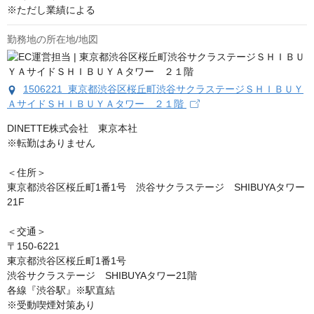
※ただし業績による
勤務地の所在地/地図
1506221 東京都渋谷区桜丘町渋谷サクラステージＳＨＩＢＵＹ
ＡサイドＳＨＩＢＵＹＡタワー ２１階
DINETTE株式会社　東京本社

※転勤はありません

＜住所＞

東京都渋谷区桜丘町1番1号　渋谷サクラステージ　SHIBUYAタワー
21F

＜交通＞

〒150-6221

東京都渋谷区桜丘町1番1号　

渋谷サクラステージ　SHIBUYAタワー21階

各線『渋谷駅』※駅直結

※受動喫煙対策あり