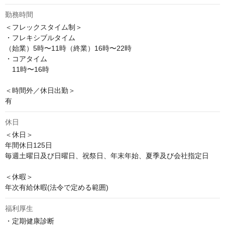
勤務時間
＜フレックスタイム制＞

・フレキシブルタイム

（始業）5時〜11時（終業）16時〜22時

・コアタイム

　11時〜16時

＜時間外／休日出勤＞

有
休日
＜休日＞

年間休日125日

毎週土曜日及び日曜日、祝祭日、年末年始、夏季及び会社指定日

＜休暇＞

年次有給休暇(法令で定める範囲)
福利厚生
・定期健康診断
