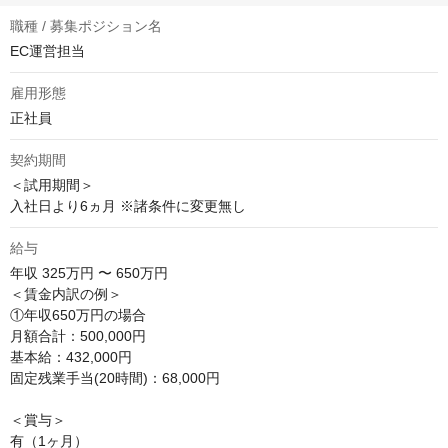
職種 / 募集ポジション名
EC運営担当
雇用形態
正社員
契約期間
＜試用期間＞

入社日より6ヵ月 ※諸条件に変更無し
給与
年収
325万円 〜 650万円
＜賃金内訳の例＞

①年収650万円の場合

月額合計：500,000円

基本給：432,000円

固定残業手当(20時間)：68,000円

＜賞与＞

有（1ヶ月）
