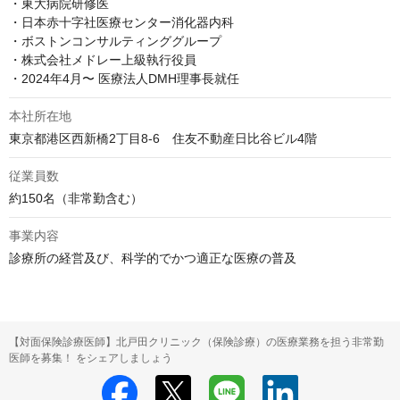
・東大病院研修医

・日本赤十字社医療センター消化器内科

・ボストンコンサルティンググループ

・株式会社メドレー上級執行役員

・2024年4月〜 医療法人DMH理事長就任
本社所在地
東京都港区西新橋2丁目8-6　住友不動産日比谷ビル4階
従業員数
約150名（非常勤含む）
事業内容
診療所の経営及び、科学的でかつ適正な医療の普及
【対面保険診療医師】北戸田クリニック（保険診療）の医療業務を担う非常勤
医師を募集！ をシェアしましょう