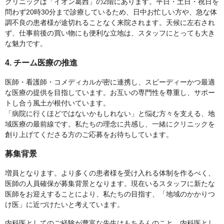
クリニックは「イオン葛西」の2階にあります。平日・土日・祝日を
問わず20時30分まで診療しているため、日中お忙しい方や、急な体
調不良の患者様が途切れることなく来院されます。天候に左右され
ず、仕事前後の買い物にも便利な立地は、スタッフにとっても大き
な魅力です。
4. チーム医療の推進
医師・看護師・コメディカルが密に連携し、スピーディーかつ最適
な医療の提供を目指しています。お互いの専門性を尊重し、サポー
トし合う風土が根付いています。
「病院に行くほどではないかもしれない」と悩む方々を支える、地
域医療の最前線です。私たちの理念に共感し、一緒にクリニックを
創り上げてくださる方のご応募をお待ちしています。
募集背景
増員となります。より多くの患者様を受け入れる体制を作るべく、
医師の人員確保が募集背景となります。現在いるスタッフに新たな
医師をお迎えすることにより、私たちの目指す、「地域のかかりつ
け医」に近づけたいと考えています。
内科医としてのご経験が豊富な先生はもちろんのこと、内科医とし