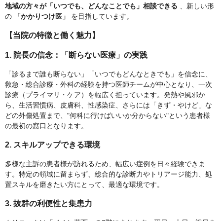
地域の方々が「いつでも、どんなことでも」相談できる
、新しい形
の
「かかりつけ医」
を目指しています。
【当院の特徴と働く魅力】
1. 院長の信念：「断らない医療」の実践
「診るまで誰も断らない」「いつでもどんなときでも」を信念に、
救急・総合診療・外科の経験を持つ医師チームが中心となり、一次
診療（プライマリ・ケア）を幅広く担っています。発熱や風邪か
ら、生活習慣病、皮膚科、性感染症、さらには「きず・やけど」な
どの外傷処置まで、"何科に行けばいいか分からない"という患者様
の最初の窓口となります。
2. スキルアップできる環境
多様な主訴の患者様が訪れるため、幅広い症例を日々経験できま
す。特定の領域に留まらず、総合的な診断力やトリアージ能力、処
置スキルを磨きたい方にとって、最適な環境です。
3. 抜群の利便性と集患力