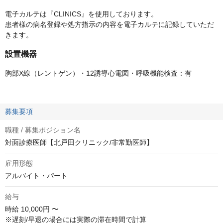
電子カルテは『CLINICS』を使用しております。
患者様の病名登録や処方指示の内容を電子カルテに記録していただ
きます。
設置機器
胸部X線（レントゲン）・12誘導心電図・呼吸機能検査：有
募集要項
職種 / 募集ポジション名
対面診療医師【北戸田クリニック/非常勤医師】
雇用形態
アルバイト・パート
給与
時給
10,000円 〜
※遅刻/早退の場合には実際の滞在時間で計算
