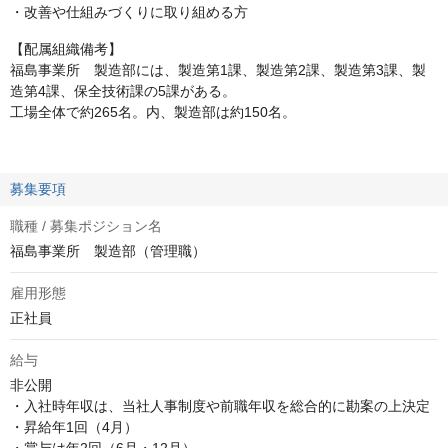
・改善や仕組みづくりに取り組める方
【配属組織備考】
福島事業所 製造部には、製造第1課、製造第2課、製造第3課、製
造第4課、保全技術課の5課がある。
工場全体で約265名。内、製造部は約150名。
募集要項
職種 / 募集ポジション名
福島事業所 製造部（管理職）
雇用形態
正社員
給与
非公開
・入社時年収は、当社人事制度や前職年収を総合的に勘案の上決定

・昇給年1回（4月）
