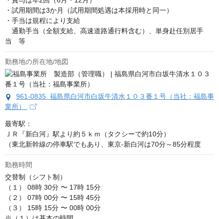
・賞与は年2回（6月・12月）

・試用期間は3か月（試用期間処遇は本採用時と同一）

・手当は規程により支給

　通勤手当（全額支給、高速道路通行料含む）、単身赴任別居手
当　等
勤務地の所在地/地図
961-0835 福島県白河市白坂牛清水１０３番１号（当社：福島事
業所）
最寄駅：

ＪＲ『新白河』駅より約５ｋｍ（タクシーで約10分）

（東北新幹線の停車駅でもあり、東京-新白河は70分～85分程度
勤務時間
交替制（シフト制）

（１） 08時 30分 〜 17時 15分

（２） 07時 00分 〜 15時 45分

（３） 15時 15分 〜 00時 00分

※（１）は基本の時間 
