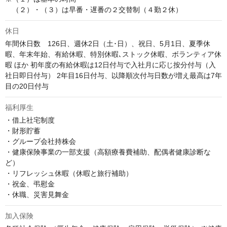
　（２）・（３）は早番・遅番の２交替制（４勤２休）
休日
年間休日数　126日、週休2日（土･日）、祝日、5月1日、夏季休
暇、年末年始、有給休暇、特別休暇､ストック休暇、ボランティア休
暇 ほか 初年度の有給休暇は12日付与で入社月に応じ按分付与（入
社日即日付与） 2年目16日付与、以降順次付与日数が増え最高は7年
目の20日付与
福利厚生
・借上社宅制度

・財形貯蓄

・グループ会社持株会

・健康保険事業の一部支援（高額療養費補助、配偶者健康診断な
ど）

・リフレッシュ休暇（休暇と旅行補助）

・祝金、弔慰金

・休職、災害見舞金
加入保険