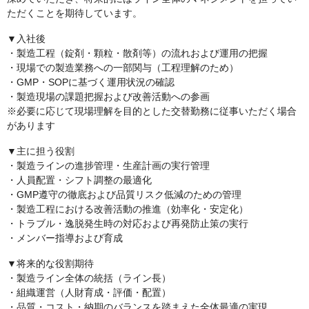
ただくことを期待しています。
▼入社後
・製造工程（錠剤・顆粒・散剤等）の流れおよび運用の把握
・現場での製造業務への一部関与（工程理解のため）
・GMP・SOPに基づく運用状況の確認
・製造現場の課題把握および改善活動への参画
※必要に応じて現場理解を目的とした交替勤務に従事いただく場合
があります
▼主に担う役割
・製造ラインの進捗管理・生産計画の実行管理
・人員配置・シフト調整の最適化
・GMP遵守の徹底および品質リスク低減のための管理
・製造工程における改善活動の推進（効率化・安定化）
・トラブル・逸脱発生時の対応および再発防止策の実行
・メンバー指導および育成
▼将来的な役割期待
・製造ライン全体の統括（ライン長）
・組織運営（人財育成・評価・配置）
・品質・コスト・納期のバランスを踏まえた全体最適の実現