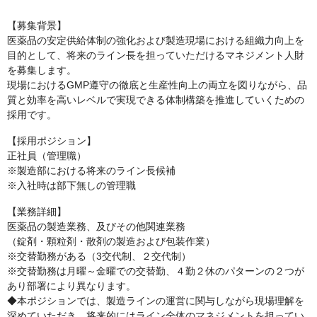
【募集背景】
医薬品の安定供給体制の強化および製造現場における組織力向上を
目的として、将来のライン長を担っていただけるマネジメント人財
を募集します。
現場におけるGMP遵守の徹底と生産性向上の両立を図りながら、品
質と効率を高いレベルで実現できる体制構築を推進していくための
採用です。
【採用ポジション】
正社員（管理職）
※製造部における将来のライン長候補
※入社時は部下無しの管理職
【業務詳細】
医薬品の製造業務、及びその他関連業務
（錠剤・顆粒剤・散剤の製造および包装作業）
※交替勤務がある（3交代制、２交代制）
※交替勤務は月曜～金曜での交替勤、４勤２休のパターンの２つが
あり部署により異なります。
◆本ポジションでは、製造ラインの運営に関与しながら現場理解を
深めていただき、将来的にはライン全体のマネジメントを担ってい