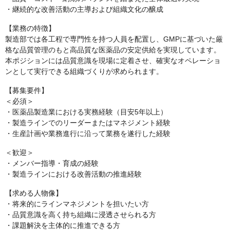
・継続的な改善活動の主導および組織文化の醸成
【業務の特徴】
製造部では各工程で専門性を持つ人員を配置し、GMPに基づいた厳
格な品質管理のもと高品質な医薬品の安定供給を実現しています。
本ポジションには品質意識を現場に定着させ、確実なオペレーショ
ンとして実行できる組織づくりが求められます。
【募集要件】
＜必須＞
・医薬品製造業における実務経験（目安5年以上）
・製造ラインでのリーダーまたはマネジメント経験
・生産計画や業務進行に沿って業務を遂行した経験
＜歓迎＞
・メンバー指導・育成の経験
・製造ラインにおける改善活動の推進経験
【求める人物像】
・将来的にラインマネジメントを担いたい方
・品質意識を高く持ち組織に浸透させられる方
・課題解決を主体的に推進できる方