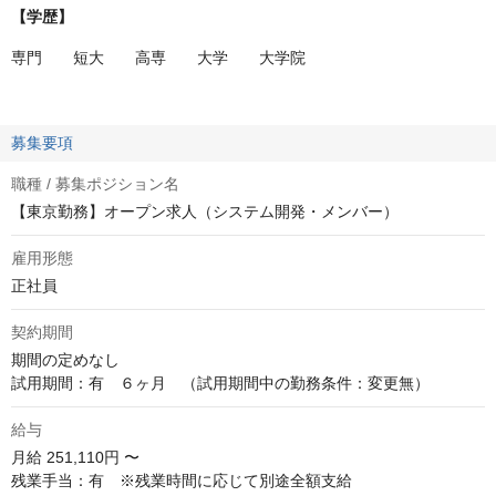
【学歴】
専門 短大 高専 大学 大学院
募集要項
職種 / 募集ポジション名
【東京勤務】オープン求人（システム開発・メンバー）
雇用形態
正社員
契約期間
期間の定めなし

試用期間：有　６ヶ月　（試用期間中の勤務条件：変更無）
給与
月給
251,110円 〜
残業手当：有　※残業時間に応じて別途全額支給
