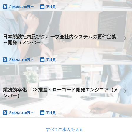
月給
366,000円 〜
正社員
日本製鉄社内及びグループ会社内システムの要件定義
～開発（メンバー）
月給
251,110円 〜
正社員
業務効率化・DX推進・ローコード開発エンジニア（メ
ンバー）
月給
251,110円 〜
正社員
すべての求人を見る