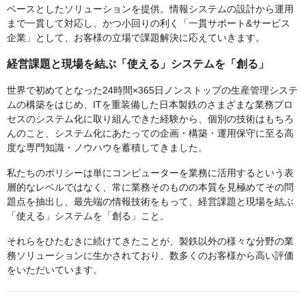
ベースとしたソリューションを提供。情報システムの設計から運用
まで一貫して対応し、かつ小回りの利く「一貫サポート&サービス
企業」として、お客様の立場で課題解決に応えていきます。
経営課題と現場を結ぶ「使える」システムを「創る」
世界で初めてとなった24時間×365日ノンストップの生産管理システ
ムの構築をはじめ、ITを重装備した日本製鉄のさまざまな業務プロ
セスのシステム化に取り組んできた経験から、個別の技術はもちろ
んのこと、システム化にあたっての企画・構築・運用保守に至る高
度な専門知識・ノウハウを蓄積してきました。
私たちのポリシーは単にコンピューターを業務に活用するという表
層的なレベルではなく、常に業務そのものの本質を見極めてその問
題点を抽出し、最先端の情報技術をもって、経営課題と現場を結ぶ
「使える」システムを「創る」こと。
それらをひたむきに続けてきたことが、製鉄以外の様々な分野の業
務ソリューションに生かされており、数多くのお客様から高い評価
をいただいています。