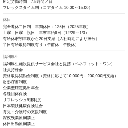
所定労働時間　7.5時間／日

フレックスタイム制（コアタイム 10:00～15:00）
休日
完全週休二日制　年間休日：125日（2025年度）

土曜　日曜　祝日　年末年始6日（12/29～1/3）

有給休暇初年度から20日支給（入社時期により按分）

半日有給取得制度有り（午前休、午後休）
福利厚生
福利厚生施設提供サービス会社と提携（ベネフィット・ワン）

社員持株会

資格取得奨励金制度（資格に応じて10,000円～200,000円支給）

財形貯蓄制度

企業型確定拠出年金

各種団体保険

リフレッシュ9連制度

日本製鉄健康保険組合

育児・介護時の支援制度

深夜残業原則禁止

休日出勤原則禁止
