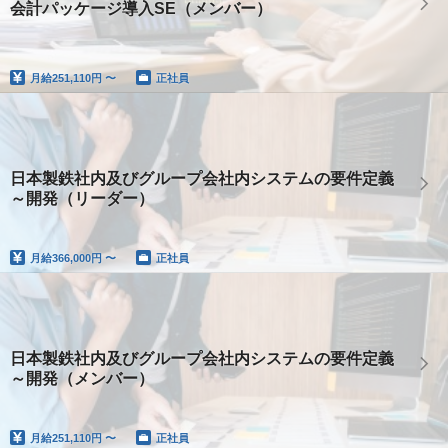
会計パッケージ導入SE（メンバー）
月給
251,110円 〜
正社員
日本製鉄社内及びグループ会社内システムの要件定義
～開発（リーダー）
月給
366,000円 〜
正社員
日本製鉄社内及びグループ会社内システムの要件定義
～開発（メンバー）
月給
251,110円 〜
正社員