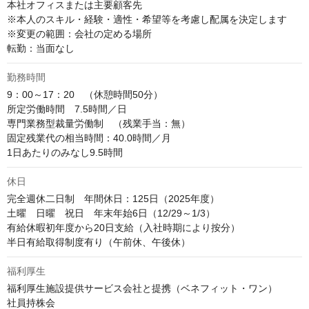
本社オフィスまたは主要顧客先

※本人のスキル・経験・適性・希望等を考慮し配属を決定します

※変更の範囲：会社の定める場所

転勤：当面なし
勤務時間
9：00～17：20　（休憩時間50分）

所定労働時間　7.5時間／日

専門業務型裁量労働制　（残業手当：無）

固定残業代の相当時間：40.0時間／月

1日あたりのみなし9.5時間
休日
完全週休二日制　年間休日：125日（2025年度）

土曜　日曜　祝日　年末年始6日（12/29～1/3）

有給休暇初年度から20日支給（入社時期により按分）

半日有給取得制度有り（午前休、午後休）
福利厚生
福利厚生施設提供サービス会社と提携（ベネフィット・ワン）

社員持株会
