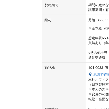
期間の定めな
契約期間
試用期間：有
給与
月給
366,0
※基本給 ￥2
想定年収650～
賞与あり（年2
○その他手当
通勤交通費、
勤務地
104-003
地図で確
本社オフィス
（日本製鉄本
※本人のスキ
※変更の範囲
転勤：当面な