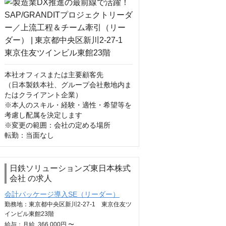
本社オフィスまたは主要顧客先

（日本製鉄本社、グループ会社敷地内ま
たはクライアント企業）

※本人のスキル・経験・適性・希望等を
考慮し配属を決定します

※変更の範囲：会社の定める場所

転勤：当面なし
日鉄ソリューションズ東日本株式
会社 の求人
会計パッケージ導入SE（リーダー）
勤務地：東京都中央区新川2-27-1 東京住友ツ
インビル東館23階
給与：
月給
366,000円 〜