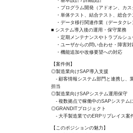
・基本設計 / 詳細設計
・プログラム開発（アドオン、カス
・単体テスト、結合テスト、総合テ
・データ移行関連作業（データクレ
■ システム導入後の運用・保守業務
・定期メンテナンスやトラブルシュ
・ユーザからの問い合わせ・障害対
・機能追加や改修要望への対応
【案件例】
◎製造業向けSAP導入支援
- 顧客情報システム部門と連携し、
担当
◎製造業向けSAPシステム運用保守
- 複数拠点で稼働中のSAPシステ
◎GRANDITプロジェクト
- 大手製造業でのERPリプレイス
【このポジションの魅力】