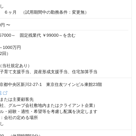
し

　６ヶ月　（試用期間中の勤務条件：変更無）
00円 〜
67000～　固定残業代 ￥99000～を含む

1000万円

回）

（当社規定あり）

子育て支援手当、資産形成支援手当、住宅加算手当
3 東京都中央区新川2-27-1 東京住友ツインビル東館23階
認
または主要顧客先

社、グループ会社敷地内またはクライアント企業）

ル・経験・適性・希望等を考慮し配属を決定します

：会社の定める場所

し