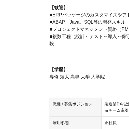
【歓迎】
■ERPパッケージのカスタマイズやア
■ABAP、Java、SQL等の開発スキル
■プロジェクトマネジメント資格（PM
■複数工程（設計～テスト～導入～保
【学歴】
専修 短大 高専 大学 大学院
職種 / 募集ポジション
製造業DX推
＆チーム牽引
雇用形態
正社員