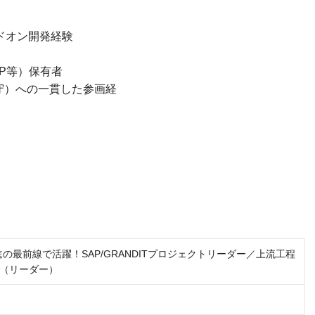
ドオン開発経験
P等）保有者
守）への一貫した参画経
験
進の最前線で活躍！SAP/GRANDITプロジェクトリーダー／上流工程
（リーダー）