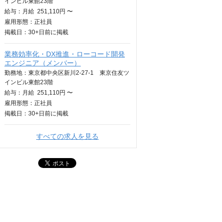
インビル東館23階
給与：
月給
251,110円 〜
雇用形態：正社員
掲載日：
30+日
前に掲載
業務効率化・DX推進・ローコード開発
エンジニア（メンバー）
勤務地：東京都中央区新川2-27-1 東京住友ツ
インビル東館23階
給与：
月給
251,110円 〜
雇用形態：正社員
掲載日：
30+日
前に掲載
すべての求人を見る