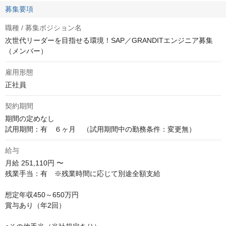
募集要項
職種 / 募集ポジション名
次世代リーダーを目指せる環境！SAP／GRANDITエンジニア募集
（メンバー）
雇用形態
正社員
契約期間
期間の定めなし

試用期間：有　６ヶ月　（試用期間中の勤務条件：変更無）
給与
月給
251,110円 〜
残業手当：有　※残業時間に応じて別途全額支給

想定年収450～650万円

賞与あり（年2回）
