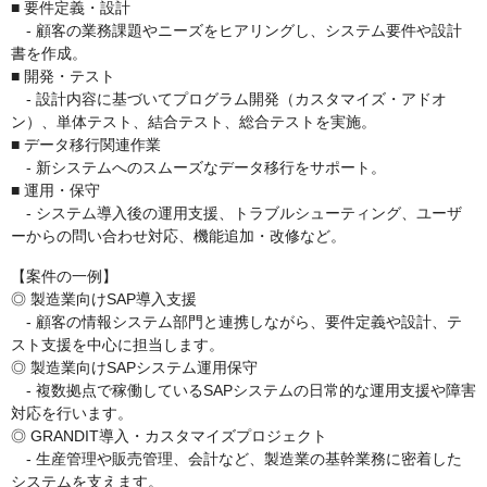
■ 要件定義・設計
- 顧客の業務課題やニーズをヒアリングし、システム要件や設計
書を作成。
■ 開発・テスト
- 設計内容に基づいてプログラム開発（カスタマイズ・アドオ
ン）、単体テスト、結合テスト、総合テストを実施。
■ データ移行関連作業
- 新システムへのスムーズなデータ移行をサポート。
■ 運用・保守
- システム導入後の運用支援、トラブルシューティング、ユーザ
ーからの問い合わせ対応、機能追加・改修など。
【案件の一例】
◎ 製造業向けSAP導入支援
- 顧客の情報システム部門と連携しながら、要件定義や設計、テ
スト支援を中心に担当します。
◎ 製造業向けSAPシステム運用保守
- 複数拠点で稼働しているSAPシステムの日常的な運用支援や障害
対応を行います。
◎ GRANDIT導入・カスタマイズプロジェクト
- 生産管理や販売管理、会計など、製造業の基幹業務に密着した
システムを支えます。