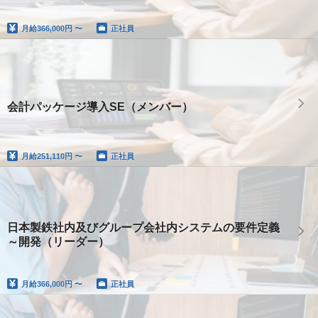
月給
366,000円 〜
正社員
会計パッケージ導入SE（メンバー）
月給
251,110円 〜
正社員
日本製鉄社内及びグループ会社内システムの要件定義
～開発（リーダー）
月給
366,000円 〜
正社員