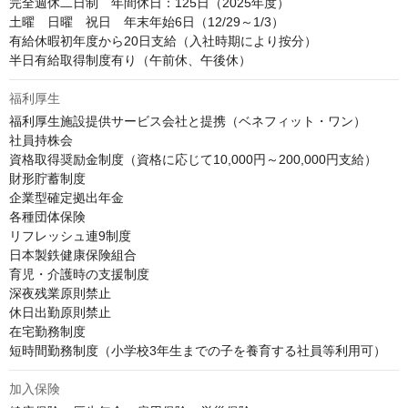
完全週休二日制　年間休日：125日（2025年度）

土曜　日曜　祝日　年末年始6日（12/29～1/3）

有給休暇初年度から20日支給（入社時期により按分）

半日有給取得制度有り（午前休、午後休）
福利厚生
福利厚生施設提供サービス会社と提携（ベネフィット・ワン）

社員持株会

資格取得奨励金制度（資格に応じて10,000円～200,000円支給）

財形貯蓄制度

企業型確定拠出年金

各種団体保険

リフレッシュ連9制度

日本製鉄健康保険組合

育児・介護時の支援制度

深夜残業原則禁止

休日出勤原則禁止

在宅勤務制度

短時間勤務制度（小学校3年生までの子を養育する社員等利用可）
加入保険