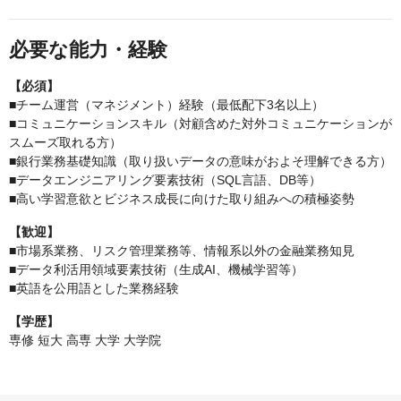
必要な能力・経験
【必須】
■チーム運営（マネジメント）経験（最低配下3名以上）
■コミュニケーションスキル（対顧含めた対外コミュニケーションが
スムーズ取れる方）
■銀行業務基礎知識（取り扱いデータの意味がおよそ理解できる方）
■データエンジニアリング要素技術（SQL言語、DB等）
■高い学習意欲とビジネス成長に向けた取り組みへの積極姿勢
【歓迎】
■市場系業務、リスク管理業務等、情報系以外の金融業務知見
■データ利活用領域要素技術（生成AI、機械学習等）
■英語を公用語とした業務経験
【学歴】
専修 短大 高専 大学 大学院