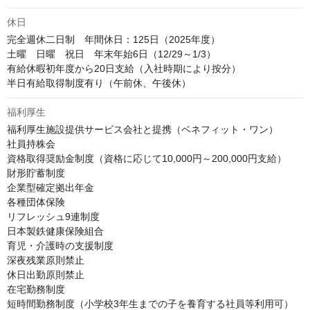
休日
完全週休二日制　年間休日：125日（2025年度）

土曜　日曜　祝日　年末年始6日（12/29～1/3）

有給休暇初年度から20日支給（入社時期により按分）

半日有給取得制度有り（午前休、午後休）
福利厚生
福利厚生施設提供サービス会社と提携（ベネフィット・ワン）

社員持株会

資格取得奨励金制度（資格に応じて10,000円～200,000円支給）

財形貯蓄制度

企業型確定拠出年金

各種団体保険

リフレッシュ9連制度

日本製鉄健康保険組合

育児・介護時の支援制度

深夜残業原則禁止

休日出勤原則禁止

在宅勤務制度

短時間勤務制度（小学校3年生までの子を養育する社員等利用可）