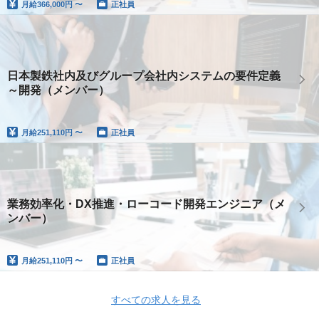
月給
366,000円 〜
正社員
日本製鉄社内及びグループ会社内システムの要件定義
～開発（メンバー）
月給
251,110円 〜
正社員
業務効率化・DX推進・ローコード開発エンジニア（メ
ンバー）
月給
251,110円 〜
正社員
すべての求人を見る