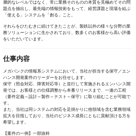
層的なレベルではなく、常に業務そのものの本質を見極めてその問
題点を抽出し、最先端の情報技術をもって、経営課題と現場を結ぶ
「使える」システムを「創る」こと。
それらをひたむきに続けてきたことが、製鉄以外の様々な分野の業
務ソリューションに生かされており、数多くのお客様から高い評価
をいただいています。
仕事内容
メガバンクの情報系システムにおいて、当社が担当する保守／エン
ハンス開発案件のリーダーをお任せします。
保守（照会対応、障害対応等）と並行して実施されるエンハンス開
発では、お客様との仕様調整から本番リリースまで、一連の工程
（要件定義～設計～製作～テスト～保守）に取り組むことが可能で
す。
また、当社は同システムの対応を足掛かりに他領域を含む業務領域
拡大を目指しており、当社のビジネス成長にともに貢献頂ける方を
希望します。
【案件の一例】一部抜粋