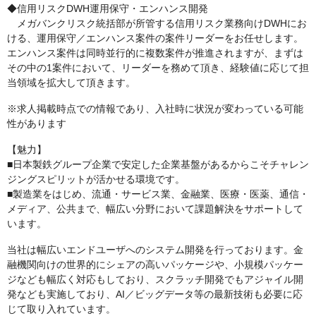
◆信用リスクDWH運用保守・エンハンス開発
メガバンクリスク統括部が所管する信用リスク業務向けDWHにお
ける、運用保守／エンハンス案件の案件リーダーをお任せします。
エンハンス案件は同時並行的に複数案件が推進されますが、まずは
その中の1案件において、リーダーを務めて頂き、経験値に応じて担
当領域を拡大して頂きます。
※求人掲載時点での情報であり、入社時に状況が変わっている可能
性があります
【魅力】
■日本製鉄グループ企業で安定した企業基盤があるからこそチャレン
ジングスピリットが活かせる環境です。
■製造業をはじめ、流通・サービス業、金融業、医療・医薬、通信・
メディア、公共まで、幅広い分野において課題解決をサポートして
います。
当社は幅広いエンドユーザへのシステム開発を行っております。金
融機関向けの世界的にシェアの高いパッケージや、小規模パッケー
ジなども幅広く対応もしており、スクラッチ開発でもアジャイル開
発なども実施しており、AI／ビッグデータ等の最新技術も必要に応
じて取り入れています。