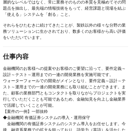
層的なレベルではなく、常に業務そのものの本質を見極めてその問
題点を抽出し、最先端の情報技術をもって、経営課題と現場を結ぶ
「使える」システムを「創る」こと。
それらをひたむきに続けてきたことが、製鉄以外の様々な分野の業
務ソリューションに生かされており、数多くのお客様から高い評価
をいただいています。
仕事内容
金融機関のお客様への提案やお客様のご要望に沿って、要件定義～
設計～テスト～運用までの一連の開発業務を実施可能です。
ウォーターフォールでの開発がメインとなり、要件定義～設計～テ
スト～運用までの一連の開発業務にも取り組むことができます。ま
た、顧客の業務部門ともコンタクトを取りながらプロジェクトを実
行していただくことも可能であるため、金融知見を向上し金融業界
で活躍していくことが可能。
【案件の一例】一部抜粋
◆金融機関 有価証券システムの導入・運用保守
金融機関の有価証券システムのシステム導入をお任せします。今
後、融資系業務での拡大を狙っており、語学力（英語）を活かした