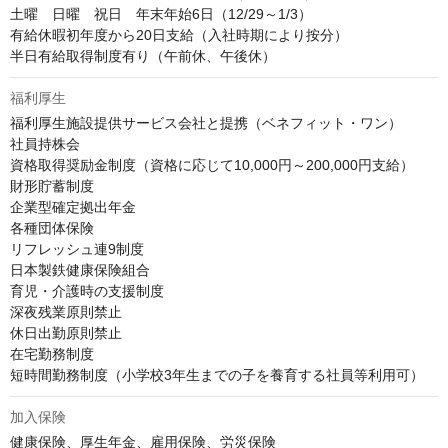
土曜　日曜　祝日　年末年始6日（12/29～1/3）

有給休暇初年度から20日支給（入社時期により按分）

半日有給取得制度有り（午前休、午後休）
福利厚生
福利厚生施設提供サービス会社と提携（ベネフィット・ワン）

社員持株会

資格取得奨励金制度（資格に応じて10,000円～200,000円支給）

財形貯蓄制度

企業型確定拠出年金

各種団体保険

リフレッシュ連9制度

日本製鉄健康保険組合

育児・介護時の支援制度

深夜残業原則禁止

休日出勤原則禁止

在宅勤務制度

短時間勤務制度（小学校3年生までの子を養育する社員等利用可）
加入保険
健康保険、厚生年金、雇用保険、労災保険