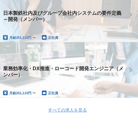
日本製鉄社内及びグループ会社内システムの要件定義
～開発（メンバー）
月給
251,110円 〜
正社員
業務効率化・DX推進・ローコード開発エンジニア（メ
ンバー）
月給
251,110円 〜
正社員
すべての求人を見る