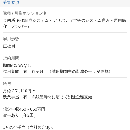
募集要項
職種 / 募集ポジション名
金融系 有価証券システム・デリバティブ等のシステム導入～運用保
守（メンバー）
雇用形態
正社員
契約期間
期間の定めなし

試用期間：有　６ヶ月　（試用期間中の勤務条件：変更無）
給与
月給
251,110円 〜
残業手当：有　※残業時間に応じて別途全額支給

想定年収450～650万円

賞与あり（年2回）

○その他手当（当社規定あり）
