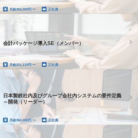
月給
366,000円 〜
正社員
会計パッケージ導入SE（メンバー）
月給
251,110円 〜
正社員
日本製鉄社内及びグループ会社内システムの要件定義
～開発（リーダー）
月給
366,000円 〜
正社員