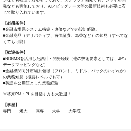
ジなども幅広く対応もしており、スクラッチ開発でもアジャイル開
発なども実施しており、AI／ビッグデータ等の最新技術も必要に応
じて取り入れています。
【必須条件】
■金融市場系システム構築・改修などでの設計経験。
■金融商品（デリバティブ、有価証券、為替など）の知見（すべてな
くても可能）
【歓迎条件】
■RDBMSを活用した設計・開発経験（他の技術要素としては、JP1/
データマッピングなど）
■金融機関向け市場系領域（フロント、ミドル、バックのいずれか）
の業務知見（概要レベルでも可）
■英語を公用語とした業務経験
※将来PM・PLを目指す方も大歓迎！
【学歴】
専門 短大 高専 大学 大学院