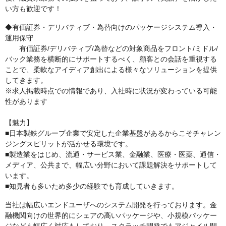
い方も歓迎です！
◆有価証券・デリバティブ・為替向けのパッケージシステム導入・
運用保守
有価証券/デリバティブ/為替などの対象商品をフロント/ミドル/
バック業務を横断的にサポートするべく、顧客との会話を重視する
ことで、柔軟なアイディア創出による様々なソリューションを提供
してきます。
※求人掲載時点での情報であり、入社時に状況が変わっている可能
性があります
【魅力】
■日本製鉄グループ企業で安定した企業基盤があるからこそチャレン
ジングスピリットが活かせる環境です。
■製造業をはじめ、流通・サービス業、金融業、医療・医薬、通信・
メディア、公共まで、幅広い分野において課題解決をサポートして
います。
■知見者も多いため多少の経験でも育成していきます。
当社は幅広いエンドユーザへのシステム開発を行っております。金
融機関向けの世界的にシェアの高いパッケージや、小規模パッケー