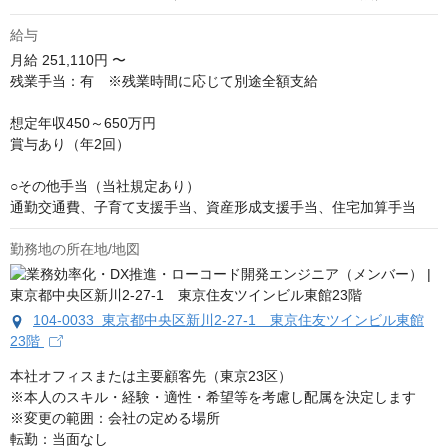
給与
月給
251,110円 〜
残業手当：有　※残業時間に応じて別途全額支給

想定年収450～650万円

賞与あり（年2回）

○その他手当（当社規定あり）

通勤交通費、子育て支援手当、資産形成支援手当、住宅加算手当
勤務地の所在地/地図
104-0033 東京都中央区新川2-27-1 東京住友ツインビル東館
23階
本社オフィスまたは主要顧客先（東京23区）

※本人のスキル・経験・適性・希望等を考慮し配属を決定します

※変更の範囲：会社の定める場所

転勤：当面なし