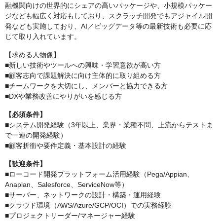
融機関向けの世界的にシェアの高いパッケージや、小規模パッケー
ジなども幅広く対応もしており、スクラッチ開発でもアジャイル開
発なども実施しており、AI／ビッグデータ等の最新技術も必要に応
じて取り入れています。
【求める人物像】
■新しい技術やツールへの興味・学習意欲が高い方
■顧客志向で課題解決に向け主体的に取り組める方
■チームワークを大切にし、メンバーと協力できる方
■DXや業務改善にやりがいを感じる方
【必須条件】
■システム開発経験（3年以上、業界・業種不問、上流からテストま
で一連の開発経験）
■顧客折衝や要件定義・基本設計の経験
【歓迎条件】
■ローコード開発プラットフォーム活用経験（Pega/Appian、
Anaplan、Salesforce、ServiceNow等）
■サーバー、ネットワークの設計・構築・運用経験
■クラウド環境（AWS/Azure/GCP/OCI）での実務経験
■プロジェクトリーダー/マネージャー経験