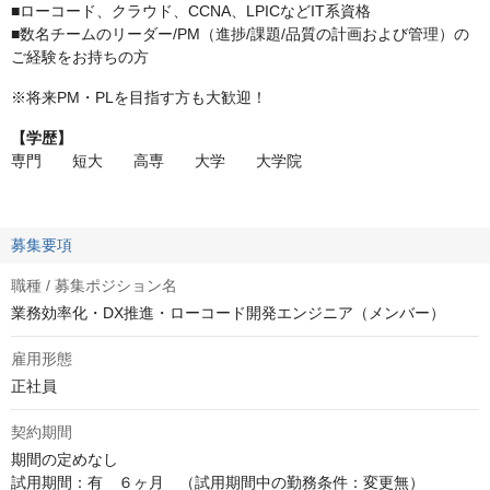
■ローコード、クラウド、CCNA、LPICなどIT系資格
■数名チームのリーダー/PM（進捗/課題/品質の計画および管理）の
ご経験をお持ちの方
※将来PM・PLを目指す方も大歓迎！
【学歴】
専門 短大 高専 大学 大学院
募集要項
職種 / 募集ポジション名
業務効率化・DX推進・ローコード開発エンジニア（メンバー）
雇用形態
正社員
契約期間
期間の定めなし

試用期間：有　６ヶ月　（試用期間中の勤務条件：変更無）