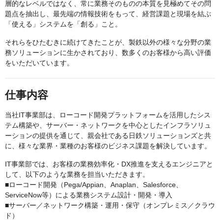
層的なレベルではなく、常に業務そのものの本質を見極めてその問
題点を抽出し、最先端の情報技術をもって、経営課題と現場を結ぶ
「使える」システムを「創る」こと。
それらをひたむきに続けてきたことが、製鉄以外の様々な分野の業
務ソリューションに生かされており、数多くのお客様から高い評価
をいただいています。
仕事内容
当社IT事業部は、ローコード開発プラットフォームを活用したシス
テム構築や、サーバー・ネットワークを中心としたインフラソリュ
ーションの提供を通じて、親会社である日鉄ソリューションズと共
に、様々な業界・業種のお客様のビジネス課題を解決しています。
IT事業部では、お客様の業務効率化・DX推進を支えるエンジニアと
して、以下のような業務を担当いただきます。
■ローコード開発（Pega/Appian、Anaplan、Salesforce、
ServiceNow等）による業務システム設計・開発・導入
■サーバー／ネットワーク構築・運用・保守（オンプレミス／クラウ
ド）