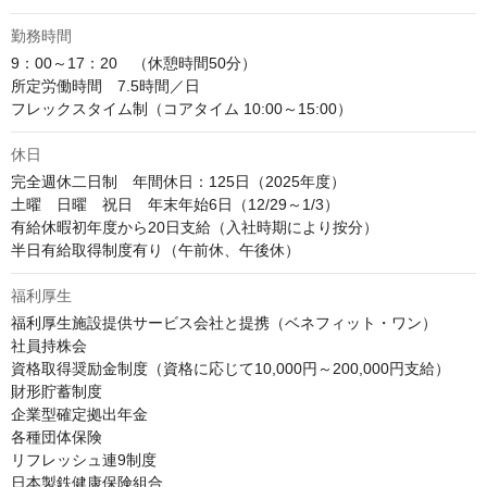
勤務時間
9：00～17：20　（休憩時間50分）

所定労働時間　7.5時間／日

フレックスタイム制（コアタイム 10:00～15:00）
休日
完全週休二日制　年間休日：125日（2025年度）

土曜　日曜　祝日　年末年始6日（12/29～1/3）

有給休暇初年度から20日支給（入社時期により按分）

半日有給取得制度有り（午前休、午後休）
福利厚生
福利厚生施設提供サービス会社と提携（ベネフィット・ワン）

社員持株会

資格取得奨励金制度（資格に応じて10,000円～200,000円支給）

財形貯蓄制度

企業型確定拠出年金

各種団体保険

リフレッシュ連9制度

日本製鉄健康保険組合
