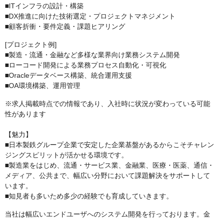
■ITインフラの設計・構築
■DX推進に向けた技術選定・プロジェクトマネジメント
■顧客折衝・要件定義・課題ヒアリング
[プロジェクト例]
■製造・流通・金融など多様な業界向け業務システム開発
■ローコード開発による業務プロセス自動化・可視化
■Oracleデータベース構築、統合運用支援
■OA環境構築、運用管理
※求人掲載時点での情報であり、入社時に状況が変わっている可能
性があります
【魅力】
■日本製鉄グループ企業で安定した企業基盤があるからこそチャレン
ジングスピリットが活かせる環境です。
■製造業をはじめ、流通・サービス業、金融業、医療・医薬、通信・
メディア、公共まで、幅広い分野において課題解決をサポートして
います。
■知見者も多いため多少の経験でも育成していきます。
当社は幅広いエンドユーザへのシステム開発を行っております。金