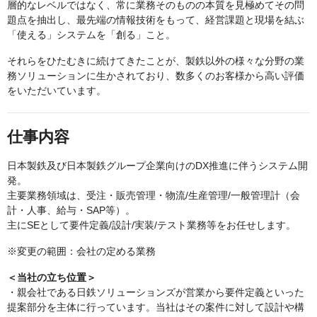
層的なレベルではなく、常に業務そのものの本質を見極めてその問
題点を抽出し、最先端の情報技術をもって、経営課題と現場を結ぶ
「使える」システムを「創る」こと。
それらをひたむきに続けてきたことが、製鉄以外の様々な分野の業
務ソリューションに生かされており、数多くのお客様から高い評価
をいただいています。
仕事内容
日本製鉄及び日本製鉄グループ企業向けのDX推進に伴うシステム開
発。
主要業務領域は、受注・販売管理・物流/生産管理/一般管理計（会
計・人事、給与・SAP等）。
主にSEとして要件定義/設計/実装/テスト業務等をお任せします。
※変更の範囲：会社の定める業務
＜当社の立ち位置＞
・親会社である日鉄ソリューションズが営業から要件定義といった
提案部分を主体に行っています。当社はその案件に対して設計や構