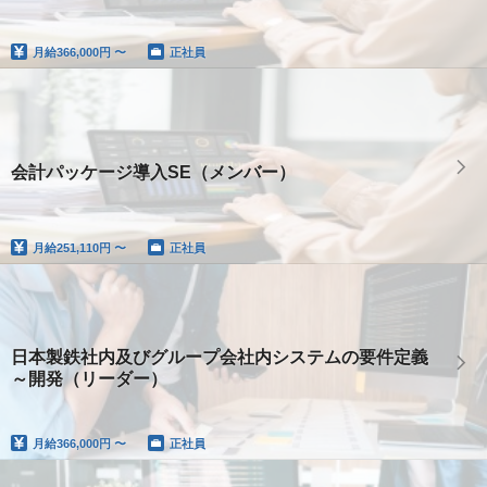
月給
366,000円 〜
正社員
会計パッケージ導入SE（メンバー）
月給
251,110円 〜
正社員
日本製鉄社内及びグループ会社内システムの要件定義
～開発（リーダー）
月給
366,000円 〜
正社員