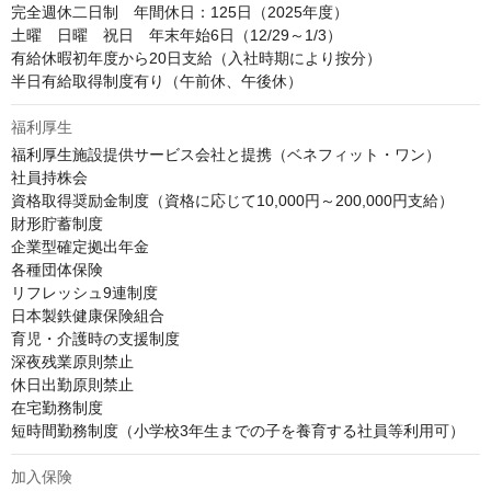
完全週休二日制　年間休日：125日（2025年度）

土曜　日曜　祝日　年末年始6日（12/29～1/3）

有給休暇初年度から20日支給（入社時期により按分）

半日有給取得制度有り（午前休、午後休）
福利厚生
福利厚生施設提供サービス会社と提携（ベネフィット・ワン）

社員持株会

資格取得奨励金制度（資格に応じて10,000円～200,000円支給）

財形貯蓄制度

企業型確定拠出年金

各種団体保険

リフレッシュ9連制度

日本製鉄健康保険組合

育児・介護時の支援制度

深夜残業原則禁止

休日出勤原則禁止

在宅勤務制度

短時間勤務制度（小学校3年生までの子を養育する社員等利用可）
加入保険