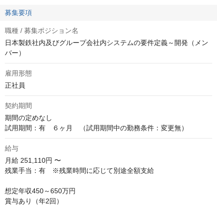
募集要項
職種 / 募集ポジション名
日本製鉄社内及びグループ会社内システムの要件定義～開発（メン
バー）
雇用形態
正社員
契約期間
期間の定めなし

試用期間：有　６ヶ月　（試用期間中の勤務条件：変更無）
給与
月給
251,110円 〜
残業手当：有　※残業時間に応じて別途全額支給

想定年収450～650万円

賞与あり（年2回）
