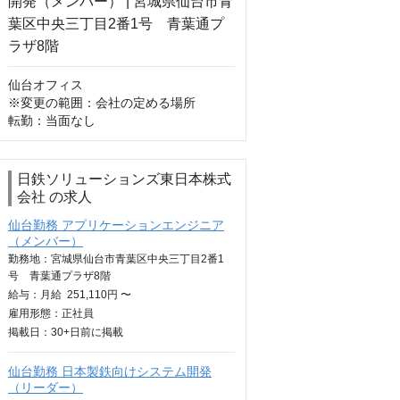
仙台オフィス

※変更の範囲：会社の定める場所

転勤：当面なし
日鉄ソリューションズ東日本株式
会社 の求人
仙台勤務 アプリケーションエンジニア
（メンバー）
勤務地：宮城県仙台市青葉区中央三丁目2番1
号 青葉通プラザ8階
給与：
月給
251,110円 〜
雇用形態：正社員
掲載日：
30+日
前に掲載
仙台勤務 日本製鉄向けシステム開発
（リーダー）