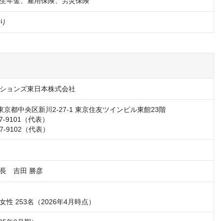
生年金、雇用保険、労災保険
り
ションズ東日本株式会社
3 東京都中央区新川2-27-1 東京住友ツインビル東館23階

17-9101（代表）

17-9102（代表）
長　吉田 勝彦
　女性 253名（2026年4月時点）