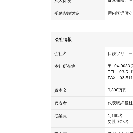
健康保険、厚
加入保険
屋内喫煙所あ
受動喫煙対策
会社情報
会社名
日鉄ソリュー
〒104-003
本社所在地
TEL　03-51
FAX　03-51
9,800万円
資本金
代表取締役社
代表者
1,180名

従業員
男性 927名