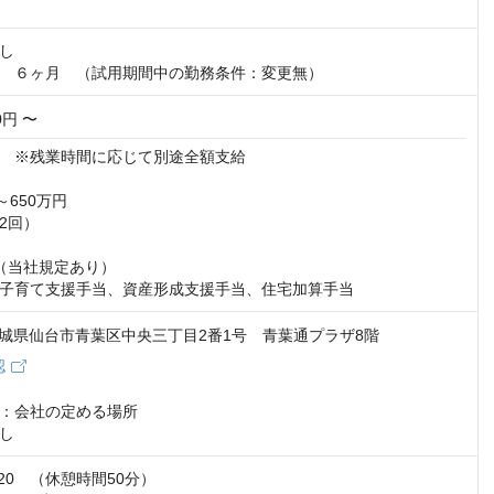
し

　６ヶ月　（試用期間中の勤務条件：変更無）
10円 〜
　※残業時間に応じて別途全額支給

650万円

回）

（当社規定あり）

子育て支援手当、資産形成支援手当、住宅加算手当
1 宮城県仙台市青葉区中央三丁目2番1号 青葉通プラザ8階
認
：会社の定める場所

し
：20　（休憩時間50分）
