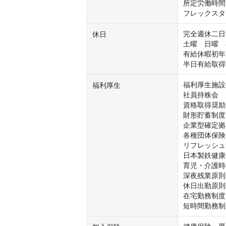
所定労働時間　
フレックスタイ
完全週休二日制
休日
土曜　日曜　祝
有給休暇初年
半日有給取得
福利厚生施設
福利厚生
社員持株会

資格取得奨励金
財形貯蓄制度

企業型確定拠
各種団体保険

リフレッシュ
日本製鉄健康
育児・介護時
深夜残業原則
休日出勤原則
在宅勤務制度

短時間勤務制