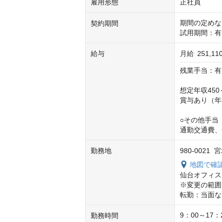
雇用形態
正社員
期間の定めな
契約期間
試用期間：有
給与
月給
251,1
残業手当：有
想定年収450～
賞与あり（年2
○その他手当
通勤交通費、
勤務地
980-002
地図で確
仙台オフィス

※変更の範囲
転勤：当面な
9：00～17
勤務時間