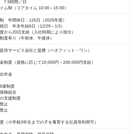
7.5時間／日

ム制（コアタイム 10:00～15:00）
　年間休日：125日（2025年度）

日　年末年始6日（12/29～1/3）

度から20日支給（入社時期により按分）

制度有り（午前休、午後休）
提供サービス会社と提携（ベネフィット・ワン）

制度（資格に応じて10,000円～200,000円支給）

出年金

9連制度

保険組合

の支援制度

禁止

禁止

度（小学校3年生までの子を養育する社員等利用可）