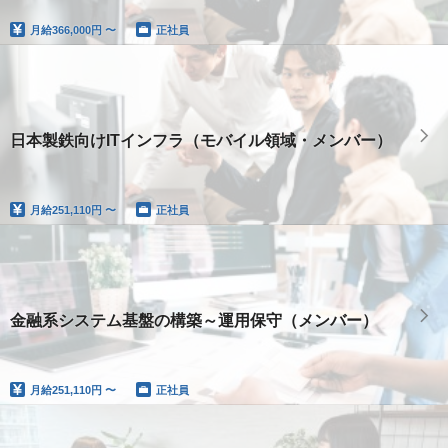
月給
366,000円 〜
正社員
日本製鉄向けITインフラ（モバイル領域・メンバー）
月給
251,110円 〜
正社員
金融系システム基盤の構築～運用保守（メンバー）
月給
251,110円 〜
正社員