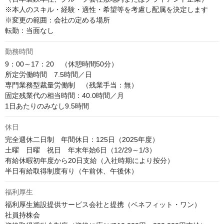
※本人のスキル・経験・適性・希望等を考慮し配属を決定します

※変更の範囲：会社の定める場所

転勤：当面なし
勤務時間
9：00～17：20　（休憩時間50分）

所定労働時間　7.5時間／日

専門業務型裁量労働制　（残業手当：無）

固定残業代の相当時間：40.0時間／月

1日あたりのみなし9.5時間
休日
完全週休二日制　年間休日：125日（2025年度）

土曜　日曜　祝日　年末年始6日（12/29～1/3）

有給休暇初年度から20日支給（入社時期により按分）

半日有給取得制度有り（午前休、午後休）
福利厚生
福利厚生施設提供サービス会社と提携（ベネフィット・ワン）

社員持株会
