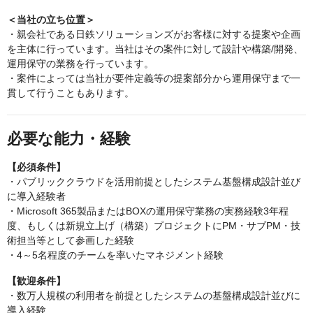
＜当社の立ち位置＞
・親会社である日鉄ソリューションズがお客様に対する提案や企画
を主体に行っています。当社はその案件に対して設計や構築/開発、
運用保守の業務を行っています。
・案件によっては当社が要件定義等の提案部分から運用保守まで一
貫して行うこともあります。
必要な能力・経験
【必須条件】
・パブリッククラウドを活用前提としたシステム基盤構成設計並び
に導入経験者
・Microsoft 365製品またはBOXの運用保守業務の実務経験3年程
度、もしくは新規立上げ（構築）プロジェクトにPM・サブPM・技
術担当等として参画した経験
・4～5名程度のチームを率いたマネジメント経験
【歓迎条件】
・数万人規模の利用者を前提としたシステムの基盤構成設計並びに
導入経験