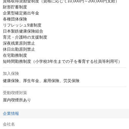
資格取得奨励金制度（資格に応じて10,000円～200,000円支給）

財形貯蓄制度

企業型確定拠出年金

各種団体保険

リフレッシュ9連制度

日本製鉄健康保険組合

育児・介護時の支援制度

深夜残業原則禁止

休日出勤原則禁止

在宅勤務制度

短時間勤務制度（小学校3年生までの子を養育する社員等利用可）
加入保険
健康保険、厚生年金、雇用保険、労災保険
受動喫煙対策
屋内喫煙所あり
企業情報
会社名