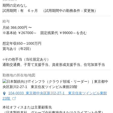
期間の定めなし

試用期間：有　６ヶ月　（試用期間中の勤務条件：変更無）
給与
月給
366,000円 〜
※基本給 ￥267000～　固定残業代 ￥99000～を含む

想定年収650～1000万円

賞与あり（年2回）

○その他手当（当社規定あり）

通勤交通費、子育て支援手当、資産形成支援手当、住宅加算手当
勤務地の所在地/地図
104-0033 東京都中央区新川2-27-1 東京住友ツインビル東館
23階
本社オフィスまたは主要顧客先

（日本製鉄本社、グループ会社敷地内またはクライアント企業）
