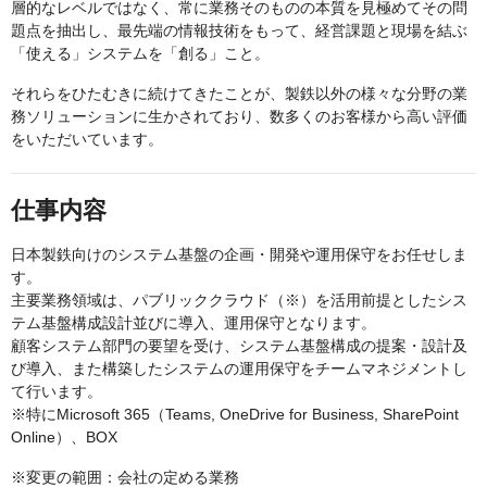
層的なレベルではなく、常に業務そのものの本質を見極めてその問
題点を抽出し、最先端の情報技術をもって、経営課題と現場を結ぶ
「使える」システムを「創る」こと。
それらをひたむきに続けてきたことが、製鉄以外の様々な分野の業
務ソリューションに生かされており、数多くのお客様から高い評価
をいただいています。
仕事内容
日本製鉄向けのシステム基盤の企画・開発や運用保守をお任せしま
す。
主要業務領域は、パブリッククラウド（※）を活用前提としたシス
テム基盤構成設計並びに導入、運用保守となります。
顧客システム部門の要望を受け、システム基盤構成の提案・設計及
び導入、また構築したシステムの運用保守をチームマネジメントし
て行います。
※特にMicrosoft 365（Teams, OneDrive for Business, SharePoint
Online）、BOX
※変更の範囲：会社の定める業務