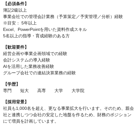
【必須条件】
簿記2級以上
事業会社での管理会計業務（予算策定／予実管理／分析）経験
※目安： 5年以上
Excel、PowerPointを用いた資料作成スキル
5名以上の指導・育成経験のある方
【歓迎要件】
経営企画や事業企画領域での経験
会計システムの導入経験
AIを活用した業務改善経験
グループ会社での連結決算業務の経験
【学歴】
専門 短大 高専 大学 大学院
【採用背景】
社員も1,000名を超え、更なる事業拡大を行います。そのため、親会
社と連携しつつ会社の安定した地盤を作るため、財務のポジション
にて増員を計画しています。