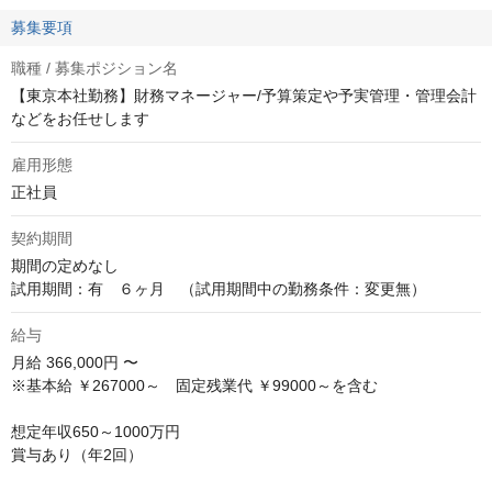
募集要項
職種 / 募集ポジション名
【東京本社勤務】財務マネージャー/予算策定や予実管理・管理会計
などをお任せします
雇用形態
正社員
契約期間
期間の定めなし

試用期間：有　６ヶ月　（試用期間中の勤務条件：変更無）
給与
月給
366,000円 〜
※基本給 ￥267000～　固定残業代 ￥99000～を含む

想定年収650～1000万円

賞与あり（年2回）
