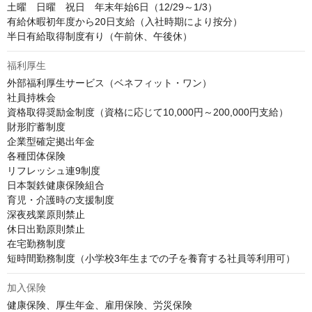
土曜　日曜　祝日　年末年始6日（12/29～1/3）

有給休暇初年度から20日支給（入社時期により按分）

半日有給取得制度有り（午前休、午後休）
福利厚生
外部福利厚生サービス（ベネフィット・ワン）

社員持株会

資格取得奨励金制度（資格に応じて10,000円～200,000円支給）

財形貯蓄制度

企業型確定拠出年金

各種団体保険

リフレッシュ連9制度

日本製鉄健康保険組合

育児・介護時の支援制度

深夜残業原則禁止

休日出勤原則禁止

在宅勤務制度

短時間勤務制度（小学校3年生までの子を養育する社員等利用可）
加入保険
健康保険、厚生年金、雇用保険、労災保険