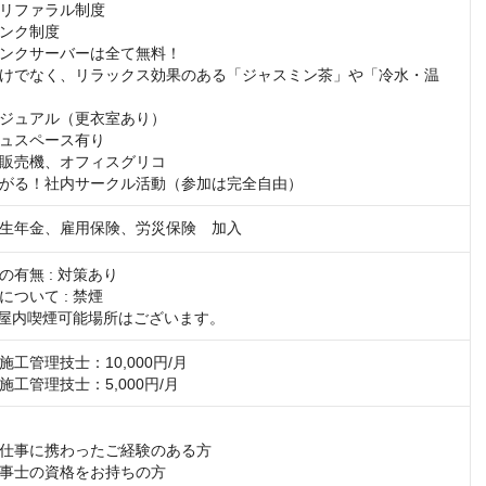
リファラル制度

ンク制度

ンクサーバーは全て無料！

けでなく、リラックス効果のある「ジャスミン茶」や「冷水・温
ジュアル（更衣室あり）

ュスペース有り

販売機、オフィスグリコ

がる！社内サークル活動（参加は完全自由）
生年金、雇用保険、労災保険　加入
有無 : 対策あり

ついて : 禁煙

 ※屋内喫煙可能場所はございます。
工管理技士：10,000円/月

工管理技士：5,000円/月
仕事に携わったご経験のある方

事士の資格をお持ちの方
