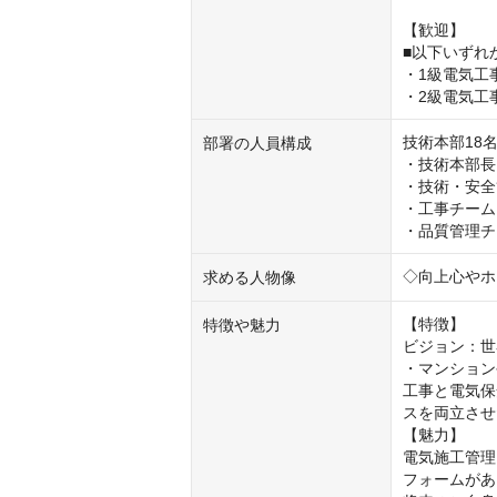
【歓迎】

■以下いずれ
・1級電気工
・2級電気工
技術本部18名
部署の人員構成
・技術本部長　
・技術・安全
・工事チーム　
・品質管理チ
◇向上心やホ
求める人物像
【特徴】

特徴や魅力
ビジョン：世
・マンション
工事と電気保
スを両立させ
【魅力】

電気施工管理
フォームがあ