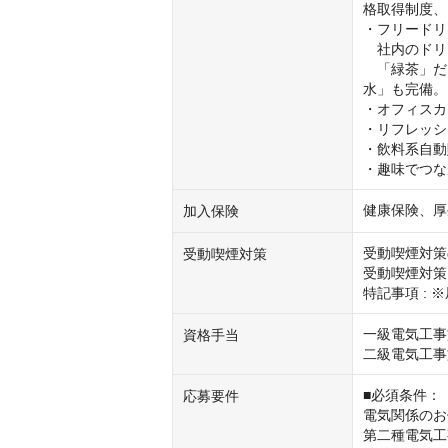
格取得制度、
・フリードリ
　社内のドリ
　「緑茶」だ
水」も完備。

・オフィスカ
・リフレッシ
・飲料系自動
・趣味でつな
健康保険、厚
加入保険
受動喫煙対策の
受動喫煙対策
受動喫煙対策に
特記事項 :
一級電気工事施
資格手当
二級電気工事施
■必須条件：

応募要件
電気関係のお
第二種電気工