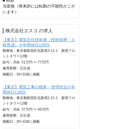
■ 転勤

当面無（将来的には転勤の可能性がござ
います）
株式会社エスコ の求人
【東京】電気主任技術者（技術指導・人
材育成）※年間休日128日
勤務地：東京都新宿区北新宿2-21-1 新宿フロ
ントタワー12階
給与：
月給
51万円 〜 77万円
雇用形態：正社員
掲載日：
30+日
前に掲載
【東京】電気工事の積算・管理担当※年
間休日128日
勤務地：東京都新宿区北新宿2-21-1 新宿フロ
ントタワー12階
給与：
月給
37万円 〜 45万円
雇用形態：正社員
掲載日：
30+日
前に掲載