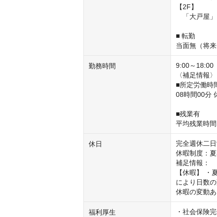
【2F】

　「大戸屋」
■ 転勤

当面無（将来
9:00～18:0
勤務時間
〈補足情報〉

■所定労働時間
08時間00分 
■残業有

平均残業時間
完全週休二日制
休日
休暇制度：夏
補足情報：

【休暇】 ・
により日数の
休暇の変動あ
・社会保険完
福利厚生