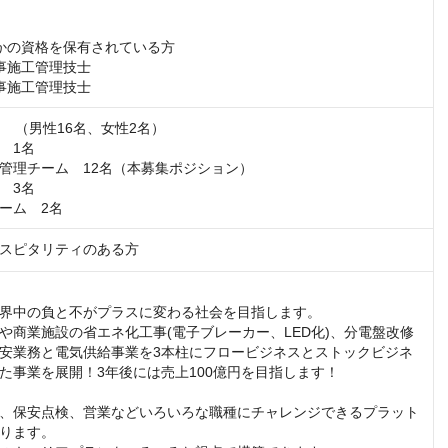
かの資格を保有されている方

事施工管理技士

事施工管理技士
　（男性16名、女性2名）

1名

管理チーム　12名（本募集ポジション）

3名

ーム　2名
スピタリティのある方
界中の負と不がプラスに変わる社会を目指します。

や商業施設の省エネ化工事(電子ブレーカー、LED化)、分電盤改修
安業務と電気供給事業を3本柱にフロービジネスとストックビジネ
た事業を展開！3年後には売上100億円を目指します！

、保安点検、営業などいろいろな職種にチャレンジできるプラット
ります。
