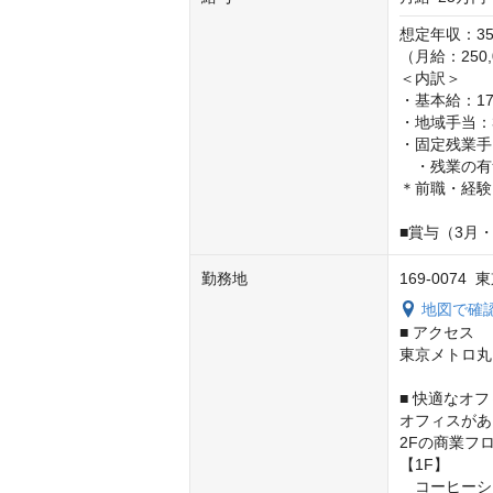
想定年収：35
（月給：250,0
＜内訳＞

・基本給：172
・地域手当：3
・固定残業手当
　・残業の有
＊前職・経験
■賞与（3月
勤務地
169-007
地図で確
■ アクセス

東京メトロ丸
■ 快適なオ
オフィスがあ
2Fの商業フロ
【1F】

　コーヒーシ