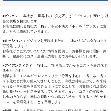
■ビジョン
：当社は、"世界中の「負と不」が「プラス」に変わる"社
会の実現を目指します！
お客様に関わる負担の「負」、不安不快の「不」を「プラス」に変
え、社会に貢献していきます。
■ミッション
：ビジョンを実現するために、私たちは"ムダなコトを
可視化"します！
お客様がまだ気づいていない情報を提供し、お客様と共に理解・判
断し、最終的にコスト最適化の実行までお手伝いいたします。
■アイデンティティ
：当社は、"生きる上でかかるコストを最適化す
る会社"です！
創業以来、エネルギーやファシリティ分野を中心に、省エネ・省コ
スト化などに取り組んでまいりました。今後は枠を広げて、本来得
られるべき利益を享受できるようにすることで、お客様に満足度の
高い商品やサービスを提供していきます。また、コストの定義を、
お金のみならず、無駄な時間や心の悩みも含め、生きる上でかかる
コストを最適化することを目指します。