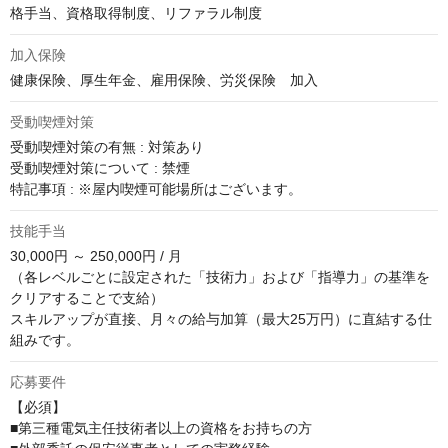
格手当、資格取得制度、リファラル制度
加入保険
健康保険、厚生年金、雇用保険、労災保険　加入
受動喫煙対策
受動喫煙対策の有無 : 対策あり

受動喫煙対策について : 禁煙

特記事項 : ※屋内喫煙可能場所はございます。
技能手当
30,000円 ～ 250,000円 / 月

（各レベルごとに設定された「技術力」および「指導力」の基準を
クリアすることで支給）

スキルアップが直接、月々の給与加算（最大25万円）に直結する仕
組みです。
応募要件
【必須】

■第三種電気主任技術者以上の資格をお持ちの方
