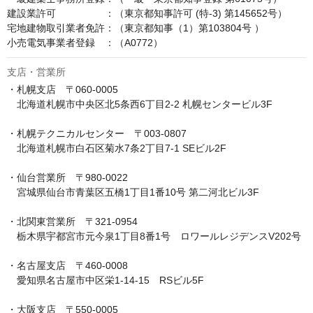
建設業許可　　　　　：（東京都知事許可 (特-3) 第145652号）

宅地建物取引業者免許：（東京都知事（1）第103804号 ）

小売電気事業者登録　：（A0772）
支店・営業所
・札幌支店　〒060-0005

　北海道札幌市中央区北5条西6丁目2-2 札幌センタービル3F

・札幌テクニカルセンター　〒003-0807

　北海道札幌市白石区菊水7条2丁目7-1 SEビル2F

・仙台営業所　〒980-0022

　宮城県仙台市青葉区五橋1丁目1番10号 第二河北ビル3F

・北関東営業所　〒321-0954

　栃木県宇都宮市元今泉1丁目8番1号　ロワールレジデンスV202号

・名古屋支店　〒460-0008

　愛知県名古屋市中区栄1-14-15　RSビル5F

・大阪支店　〒550-0005
