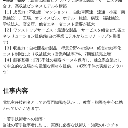
■特徴・強み
：豊富な経験とノウハウで多様な製品・サービスを組
合せ、高収益ビジネスモデルを構築
【1】成長力：不動産（マンション）、自動車関連、流通・小売（商
業施設）、工場、オフィスビル、ホテル・旅館、病院・福祉施設、
学校法人、官公庁、他省エネ・省コスト需要が拡大
【2】ワンストップサービス：最適な製品・サービスを組合せた省エ
ネソリューション提供(独自の事業モデルからニッチトップを目指
す)
【3】収益力：自社開発の製品、得意分野への集中、経営の効率化、
コスト削減により収益拡大（営業利益率7%、7期連続売上増）
【4】顧客基盤：2万5千社の顧客ベースを保有し、独立系企業とし
て中立的な立場から最適な商材を提供。（4万5千件の実績とノウハ
ウ）
仕事内容
電気主任技術者としての専門知識を活かし、教育・指導を中心に携
わっていただきます。
・若手技術者への指導：
当社の若手従事者に対し、実務に必要な技術力・知識のレクチャ