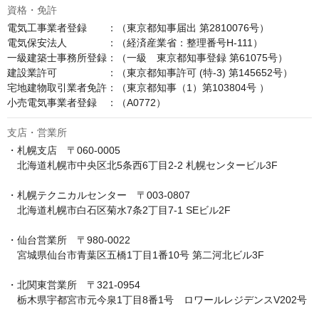
資格・免許
電気工事業者登録　　：（東京都知事届出 第2810076号）

電気保安法人　　　　：（経済産業省：整理番号H-111）

一級建築士事務所登録：（一級　東京都知事登録 第61075号）

建設業許可　　　　　：（東京都知事許可 (特-3) 第145652号）

宅地建物取引業者免許：（東京都知事（1）第103804号 ）

小売電気事業者登録　：（A0772）
支店・営業所
・札幌支店　〒060-0005

　北海道札幌市中央区北5条西6丁目2-2 札幌センタービル3F

・札幌テクニカルセンター　〒003-0807

　北海道札幌市白石区菊水7条2丁目7-1 SEビル2F

・仙台営業所　〒980-0022

　宮城県仙台市青葉区五橋1丁目1番10号 第二河北ビル3F

・北関東営業所　〒321-0954

　栃木県宇都宮市元今泉1丁目8番1号　ロワールレジデンスV202号
