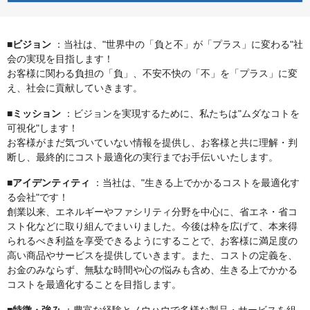
■ビジョン
：当社は、"世界中の「負と不」が「プラス」に変わる"社
会の実現を目指します！
お客様に関わる負担の「負」、不安不快の「不」を「プラス」に変
え、社会に貢献していきます。
■ミッション
：ビジョンを実現するために、私たちは"ムダなコトを
可視化"します！
お客様がまだ気づいていない情報を提供し、お客様と共に理解・判
断し、最終的にコスト最適化の実行までお手伝いいたします。
■アイデンティティ
：当社は、"生きる上でかかるコストを最適化す
る会社"です！
創業以来、エネルギーやファシリティ分野を中心に、省エネ・省コ
スト化などに取り組んでまいりました。今後は枠を広げて、本来得
られるべき利益を享受できるようにすることで、お客様に満足度の
高い商品やサービスを提供していきます。また、コストの定義を、
お金のみならず、無駄な時間や心の悩みも含め、生きる上でかかる
コストを最適化することを目指します。