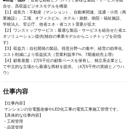
■特徴・強み
：豊富な経験とノウハウで多様な製品・サービスを組
合せ、高収益ビジネスモデルを構築
【1】成長力：不動産（マンション）、自動車関連、流通・小売（商
業施設）、工場、オフィスビル、ホテル・旅館、病院・福祉施設、
学校法人、官公庁、他省エネ・省コスト需要が拡大
【2】ワンストップサービス：最適な製品・サービスを組合せた省エ
ネソリューション提供(独自の事業モデルからニッチトップを目指
す)
【3】収益力：自社開発の製品、得意分野への集中、経営の効率化、
コスト削減により収益拡大（営業利益率7%、7期連続売上増）
【4】顧客基盤：2万5千社の顧客ベースを保有し、独立系企業とし
て中立的な立場から最適な商材を提供。（4万5千件の実績とノウハ
ウ）
仕事内容
【仕事内容】
マンションの分電盤改修やLED化工事の電気工事施工管理です。
【具体的な仕事内容】
・工程管理
・品質管理