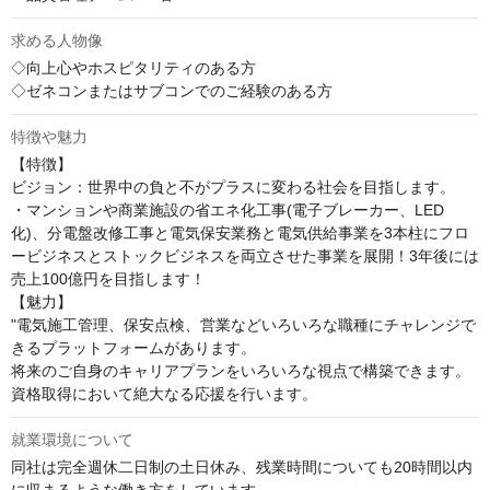
求める人物像
◇向上心やホスピタリティのある方

◇ゼネコンまたはサブコンでのご経験のある方
特徴や魅力
【特徴】

ビジョン：世界中の負と不がプラスに変わる社会を目指します。

・マンションや商業施設の省エネ化工事(電子ブレーカー、LED
化)、分電盤改修工事と電気保安業務と電気供給事業を3本柱にフロ
ービジネスとストックビジネスを両立させた事業を展開！3年後には
売上100億円を目指します！

【魅力】

"電気施工管理、保安点検、営業などいろいろな職種にチャレンジで
きるプラットフォームがあります。

将来のご自身のキャリアプランをいろいろな視点で構築できます。

資格取得において絶大なる応援を行います。
就業環境について
同社は完全週休二日制の土日休み、残業時間についても20時間以内