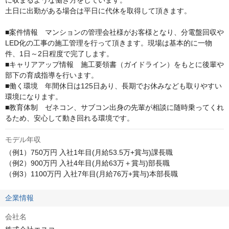
に収まるような働き方をしています。

土日に出勤がある場合は平日に代休を取得して頂きます。

■案件情報　マンションの管理会社様がお客様となり、分電盤回収や
LED化の工事の施工管理を行って頂きます。現場は基本的に一物
件、1日～2日程度で完了します。

■キャリアアップ情報　施工要領書（ガイドライン）をもとに後輩や
部下の育成指導を行います。

■働く環境　年間休日は125日あり、長期でお休みなども取りやすい
環境になります。

■教育体制　ゼネコン、サブコン出身の先輩が相談に随時乗ってくれ
るため、安心して動き回れる環境です。
モデル年収
（例1）750万円 入社1年目(月給53.5万+賞与)課長職

（例2）900万円 入社4年目(月給63万＋賞与)部長職

（例3）1100万円 入社7年目(月給76万+賞与)本部長職
企業情報
会社名