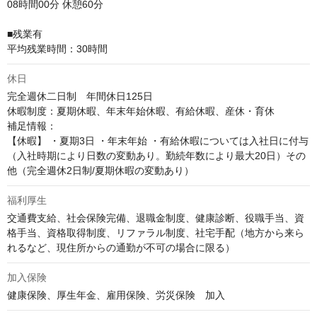
08時間00分 休憩60分

■残業有

平均残業時間：30時間
休日
完全週休二日制　年間休日125日

休暇制度：夏期休暇、年末年始休暇、有給休暇、産休・育休

補足情報：

【休暇】 ・夏期3日 ・年末年始 ・有給休暇については入社日に付与
（入社時期により日数の変動あり。勤続年数により最大20日）その
他（完全週休2日制/夏期休暇の変動あり）
福利厚生
交通費支給、社会保険完備、退職金制度、健康診断、役職手当、資
格手当、資格取得制度、リファラル制度、社宅手配（地方から来ら
れるなど、現住所からの通勤が不可の場合に限る）
加入保険
健康保険、厚生年金、雇用保険、労災保険　加入